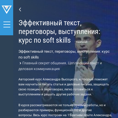
Эффективный текст,
переговоры, выступления:
курс по soft skills
Начальный
Эффективный текст, переговоры, выступления: курс
по soft skills
Главный секрет общения. Цепляющий текст и
деловая коммуникация
Авторский курс Александра Высоцкого, котоорый поможет
вам научиться писать статьи и деловые письма, защищать
свою позицию в переговорах, легко готовиться к
выступлениям и решать другие рабочие задачи.
В курсе рассматриваются не только приемы работы, но и
разбираются примеры, функционал ПО и другие
вопросы. Весь курс построен на 15-летнем опыте Александра,