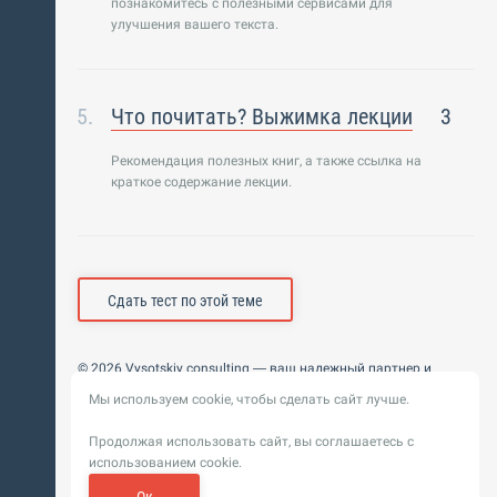
познакомитесь с полезными сервисами для
улучшения вашего текста.
Что почитать? Выжимка лекции
3
Рекомендация полезных книг, а также ссылка на
краткое содержание лекции.
Сдать тест по этой теме
© 2026 Vysotskiy consulting — ваш надежный партнер и
интегратор
Мы используем cookie, чтобы сделать сайт лучше.
Цифровизация, BIM, ИИ. Внедряем и оптимизируем
технологии, ускоряем рост и системность бизнеса
Продолжая использовать сайт, вы соглашаетесь с
Пользовательское
Политика обработки персональных
использованием cookie.
соглашение
данных
Обновление от 14 ноября 2025. История