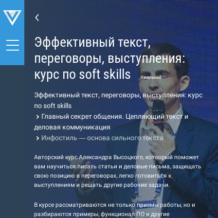
Эффективный текст,
переговоры, выступления:
курс по soft skills
Начальный
Эффективный текст, переговоры, выступления: курс
по soft skills
Главный секрет общения. Цепляющий текст и
деловая коммуникация
Инфостиль — основа сильного текста
Авторский курс Александра Высоцкого, котоорый поможет
вам научиться писать статьи и деловые письма, защищать
свою позицию в переговорах, легко готовиться к
выступлениям и решать другие рабочие задачи.
В курсе рассматриваются не только приемы работы, но и
разбираются примеры, функционал ПО и другие