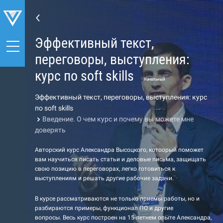
Эффективный текст,
переговоры, выступления:
курс по soft skills
Начальный
Эффективный текст, переговоры, выступления: курс
по soft skills
Введение. О чем курс и почему вы можете мне
доверять
Авторский курс Александра Высоцкого, котоорый поможет
вам научиться писать статьи и деловые письма, защищать
свою позицию в переговорах, легко готовиться к
выступлениям и решать другие рабочие задачи.
В курсе рассматриваются не только приемы работы, но и
разбираются примеры, функционал ПО и другие
вопросы. Весь курс построен на 15-летнем опыте Александра,