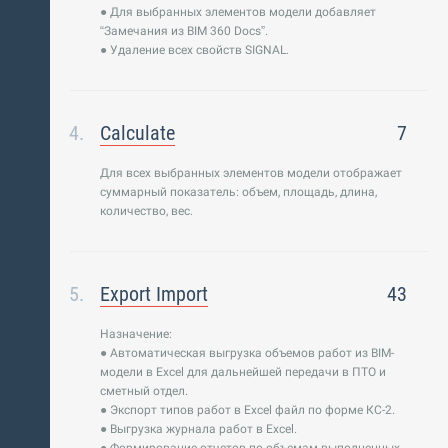
● Для выбранных элементов модели добавляет
“Замечания из BIM 360 Docs”.
● Удаление всех свойств SIGNAL.
Calculate
7
Для всех выбранных элементов модели отображает
суммарный показатель: объем, площадь, длина,
количество, вес.
Export Import
43
Назначение:
● Автоматическая выгрузка объемов работ из BIM-
модели в Excel для дальнейшей передачи в ПТО и
сметный отдел.
● Экспорт типов работ в Excel файл по форме КС-2.
● Выгрузка журнала работ в Excel.