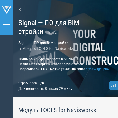
Signal — ПО для BIM
стройки
Средний
Signal — ПО для BIM стройки
Модуль TOOLS for Navisworks
Технический курс по работе в SIGNAL.
Не является маркетинговой презентацией.
Подробнее о SIGNAL можно узнать на сайте
https://sgnl.pro/
Сергей Казанцев
Длительность: 8 часов 29 минут
Модуль TOOLS for Navisworks