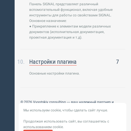
Панель SIGNAL представляет различный
вспомогательный функционал, включая удобные
инструменты для работы со свойствами SIGNAL.
Основное назначение:
● Прикрепление к элементам модели различных
документов (исполнительная документация,
проектная документация и т.д).
Настройки плагина
7
Основные настройки плагина.
© 2026 Vysotskiy consulting — ваш надежный партнер и
интегратор
Мы используем cookie, чтобы сделать сайт лучше.
Цифровизация, BIM, ИИ. Внедряем и оптимизируем
технологии, ускоряем рост и системность бизнеса
Продолжая использовать сайт, вы соглашаетесь с
Пользовательское
Политика обработки персональных
использованием cookie.
соглашение
данных