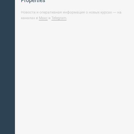
Properties
Новости и оперативная информация о новых курсах — на
каналах в
Макс
и
Telegram
.