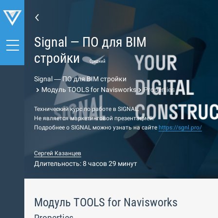
Signal — ПО для BIM
стройки
Средний
Signal — ПО для BIM стройки
Модуль TOOLS for Navisworks
Properties
Технический курс по работе в SIGNAL.
Не является маркетинговой презентацией.
Подробнее о SIGNAL можно узнать на сайте
https://sgnl.pro/
Сергей Казанцев
Длительность: 8 часов 29 минут
Модуль TOOLS for Navisworks