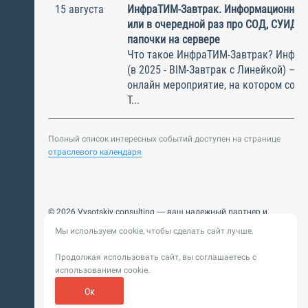
15 августа
ИнфраТИМ-Завтрак. Информационный
или в очередной раз про СОД, СУИД и
папочки на сервере
Что такое ИнфраТИМ-Завтрак? Инфра
(в 2025 - BIM-Завтрак с Линейкой) – э
онлайн мероприятие, на котором соби
Т...
Полный список интересных событий доступен на странице
отраслевого календаря
© 2026 Vysotskiy consulting — ваш надежный партнер и
интегратор
Мы используем cookie, чтобы сделать сайт лучше.
Цифровизация, BIM, ИИ. Внедряем и оптимизируем
технологии, ускоряем рост и системность бизнеса
Продолжая использовать сайт, вы соглашаетесь с
Пользовательское
Политика обработки персональных
использованием cookie.
соглашение
данных
Обновление от 14 ноября 2025. История
Ок
Сибирикс
Разработка сайта —
«
»