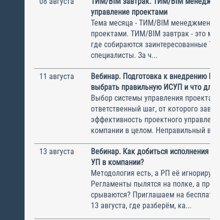
08 августа
ТИМ/BIM завтрак. ТИМ/BIM менеджме
управление проектами
Тема месяца - ТИМ/BIM менеджмент и
проектами. ТИМ/BIM завтрак - это ме
где собираются заинтересованные Т
специалисты. За ч...
11 августа
Вебинар. Подготовка к внедрению ИС
выбрать правильную ИСУП и что для 
Выбор системы управления проектам
ответственный шаг, от которого завис
эффективность проектного управлени
компании в целом. Неправильный выбо
13 августа
Вебинар. Как добиться исполнения м
УП в компании?
Методология есть, а РП её игнорирую
Регламенты пылятся на полке, а прое
срываются? Приглашаем на бесплатн
13 августа, где разберём, ка...