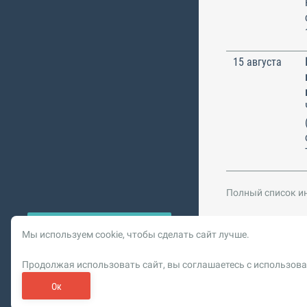
15 августа
Полный список и
Мы используем cookie, чтобы сделать сайт лучше.
© 2026 Vysotskiy co
Продолжая использовать сайт, вы соглашаетесь с использова
Цифровизация, BIM,
Реклама. ООО «РОМБИТ»
Ок
Пользовательское сог
Обновлен
О рекламе на bim.vc