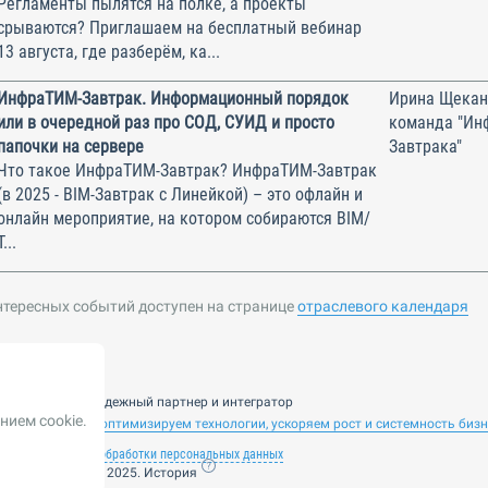
Регламенты пылятся на полке, а проекты
срываются? Приглашаем на бесплатный вебинар
13 августа, где разберём, ка...
ИнфраТИМ-Завтрак. Информационный порядок
Ирина Щекан
или в очередной раз про СОД, СУИД и просто
команда "Ин
папочки на сервере
Завтрака"
Что такое ИнфраТИМ-Завтрак? ИнфраТИМ-Завтрак
(в 2025 - BIM-Завтрак с Линейкой) – это офлайн и
онлайн мероприятие, на котором собираются BIM/
Т...
нтересных событий доступен на странице
отраслевого календаря
nsulting — ваш надежный партнер и интегратор
нием cookie.
 ИИ. Внедряем и оптимизируем технологии, ускоряем рост и системность биз
лашение
Политика обработки персональных данных
ие от 14 ноября 2025. История