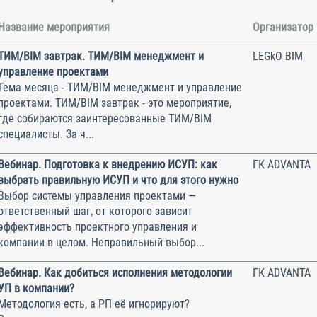
Название мероприятия
Организатор
ТИМ/BIM завтрак. ТИМ/BIM менеджмент и
LEGkO BIM
управление проектами
Тема месяца - ТИМ/BIM менеджмент и управление
проектами. ТИМ/BIM завтрак - это мероприятие,
где собираются заинтересованные ТИМ/BIM
специалисты. За ч...
Вебинар. Подготовка к внедрению ИСУП: как
ГК ADVANTA
выбрать правильную ИСУП и что для этого нужно
Выбор системы управления проектами —
ответственный шаг, от которого зависит
эффективность проектного управления и
компании в целом. Неправильный выбор...
Вебинар. Как добиться исполнения методологии
ГК ADVANTA
УП в компании?
Методология есть, а РП её игнорируют?