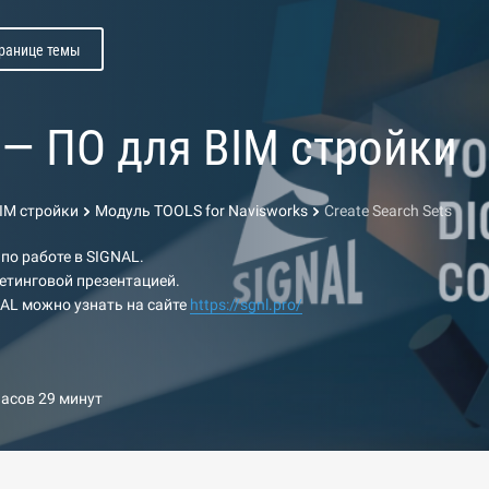
транице темы
l — ПО для BIM стройки
BIM стройки
Модуль TOOLS for Navisworks
Create Search Sets
 по работе в SIGNAL.
етинговой презентацией.
AL можно узнать на сайте
https://sgnl.pro/
часов 29 минут