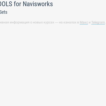
OLS for Navisworks
Sets
ивная информация о новых курсах — на каналах в
Макс
и
Telegram