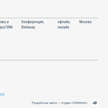
ова и
Конференция,
офлайн,
Москва
фраТИМ-
Вебинар
онлайн
неса
Сибирикс
Разработка сайта —
студия
«
»