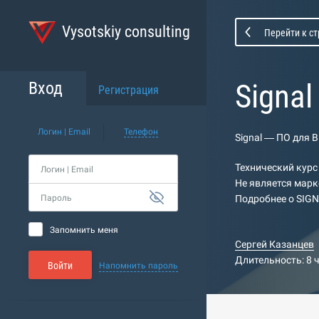
Vysotskiy consulting
Перейти к с
Signa
Вход
Регистрация
Логин | Email
Телефон
Signal — ПО для 
Технический курс
Логин | Email
Не является марк
Пароль
Подробнее о SIGN
Запомнить меня
Сергей Казанцев
Длительность: 8 
Войти
Напомнить пароль