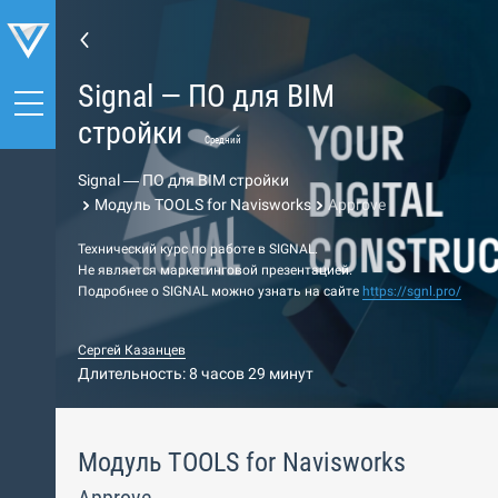
Signal — ПО для BIM
стройки
Средний
Signal — ПО для BIM стройки
Модуль TOOLS for Navisworks
Approve
Технический курс по работе в SIGNAL.
Не является маркетинговой презентацией.
Подробнее о SIGNAL можно узнать на сайте
https://sgnl.pro/
Сергей Казанцев
Длительность: 8 часов 29 минут
Модуль TOOLS for Navisworks