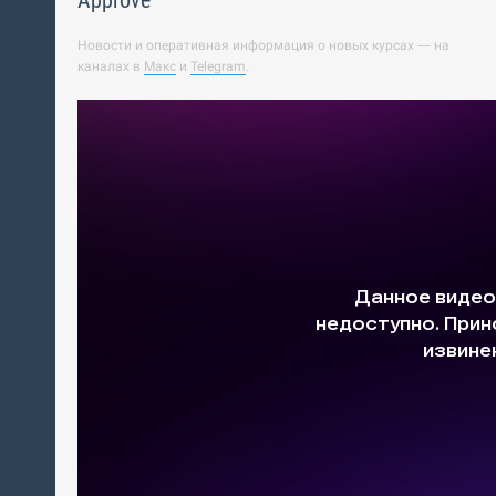
Approve
Новости и оперативная информация о новых курсах — на
каналах в
Макс
и
Telegram
.