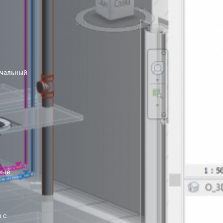
чальный
рые
 с