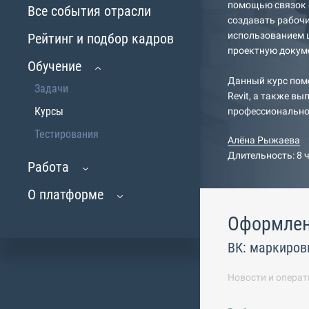
помощью связок ф
Все события отрасли
создавать рабочи
использованием 
Рейтинг и подбор кадров
проектную докум
Обучение
Данный курс пом
Задачи
Revit, а также в
Курсы
профессионально
Тестирования
Алёна Рыжаева
Длительность: 8 
Работа
О платформе
Оформле
ВК: маркиров
Новости и операт