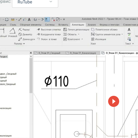
ервис:
RuTube