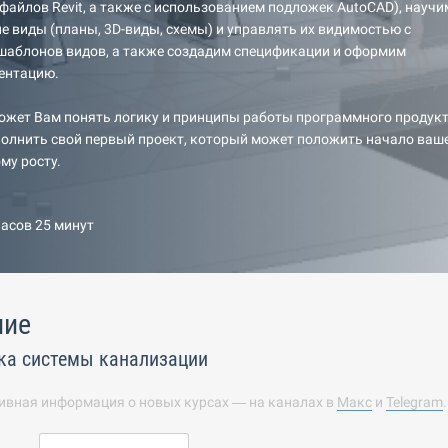
айлов Revit, а также с использованием подложек AutoCAD), научи
е виды (планы, 3D-виды, схемы) и управлять их видимостью с
шаблонов видов, а также создадим спецификации и оформим
ентацию.
ожет Вам понять логику и принципы работы программного продук
ыполнить свой первый проект, который может положить начало ваш
му росту.
часов 25 минут
ние
ка системы канализации
ивная информация о новых курсах — на каналах в
Макс
и
Telegram