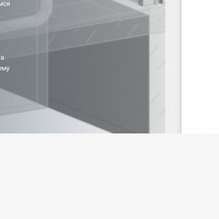
мся
та
ему
.