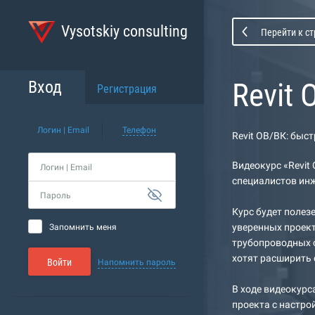
Vysotskiy consulting
Перейти к с
Revit
Вход
Регистрация
Логин | Email
Телефон
Revit ОВ/ВК: быс
Видеокурс «Revit
Логин | Email
специалистов инж
Пароль
Курс будет полез
уверенных проек
Запомнить меня
трубопроводных с
хотят расширить 
Войти
Напомнить пароль
В ходе видеокурс
проекта с настро