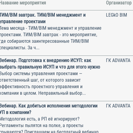
Название мероприятия
Организатор
ТИМ/BIM завтрак. ТИМ/BIM менеджмент и
LEGkO BIM
управление проектами
Тема месяца - ТИМ/BIM менеджмент и управление
проектами. ТИМ/BIM завтрак - это мероприятие,
где собираются заинтересованные ТИМ/BIM
специалисты. За ч...
Вебинар. Подготовка к внедрению ИСУП: как
ГК ADVANTA
выбрать правильную ИСУП и что для этого нужно
Выбор системы управления проектами —
ответственный шаг, от которого зависит
эффективность проектного управления и
компании в целом. Неправильный выбор...
Вебинар. Как добиться исполнения методологии
ГК ADVANTA
УП в компании?
Методология есть, а РП её игнорируют?
Регламенты пылятся на полке, а проекты
срываются? Приглашаем на бесплатный вебинар