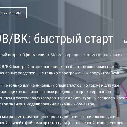
транице темы
 ОВ/ВК: быстрый старт
На
трый старт
Оформление
ВК: маркировка системы канализации
 ОВ/ВК: быстрый старт» направлен на быстрое ознакомление
енерных разделов и не только с программным продуктом Revit.
ен не только для начинающих специалистов, но также и для уже
тировщиков как инженерных разделов по проектированию
истем и систем воздуховодов, так и архитектурных разделов, кото
свои знания в моделировании линейных объектов.
а мы рассмотрим процесс проектирования от начала создания
йкой связей с файлами архитектуры (выполненной непосредственно