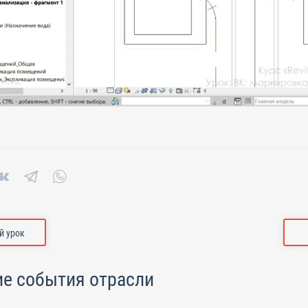
 урок
е события отрасли