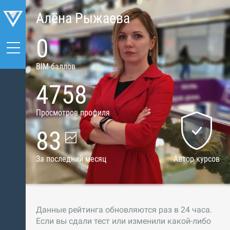
Алёна Рыжаева
0
BIM-баллов
4758
Просмотров профиля
83
За последний месяц
Автор курсов
Данные рейтинга обновляются раз в 24 часа.
Если вы сдали тест или изменили какой-либо