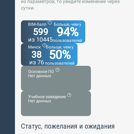
из параметров, то увидите изменение через
сутки.
BIM-балл
Больше, чем у
94%
599
из 10445
пользователей
Минск
Больше, чем у
50%
38
из 76
пользователей
Основное ПО
Нет данных
Учебное заведение
Нет данных
Статус, пожелания и ожидания