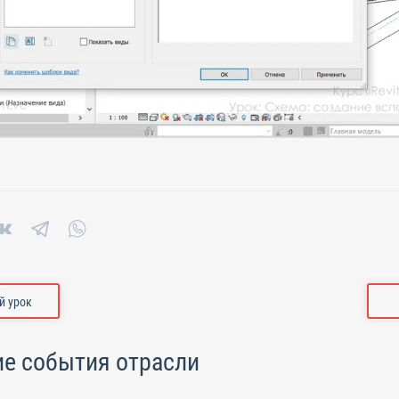
 урок
е события отрасли