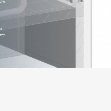
мся
та
ему
.