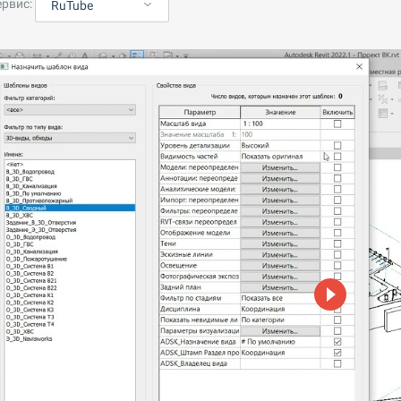
ервис:
RuTube