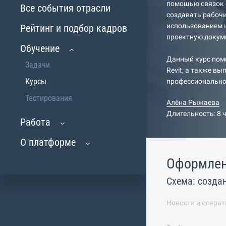
помощью связок ф
Все события отрасли
создавать рабочи
использованием 
Рейтинг и подбор кадров
проектную докум
Обучение
Данный курс пом
Задачи
Revit, а также в
Курсы
профессионально
Тестирования
Алёна Рыжаева
Длительность: 8 
Работа
О платформе
Оформле
Схема: созда
Новости и операт