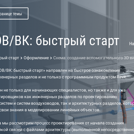
транице темы
 ОВ/ВК: быстрый старт
На
трый старт
Оформление
Схема: создание вспомогательного 3D в
 ОВ/ВК: быстрый старт» направлен на быстрое ознакомление
енерных разделов и не только с программным продуктом Revit.
ен не только для начинающих специалистов, но также и для уже
тировщиков как инженерных разделов по проектированию
истем и систем воздуховодов, так и архитектурных разделов, кото
свои знания в моделировании линейных объектов.
а мы рассмотрим процесс проектирования от начала создания
йкой связей с файлами архитектуры (выполненной непосредственно