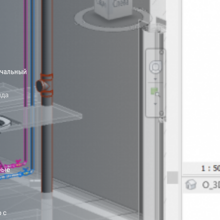
чальный
ида
рые
 с