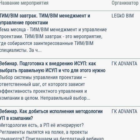
Название мероприятия
Организатор
ТИМ/BIM завтрак. ТИМ/BIM менеджмент и
LEGkO BIM
управление проектами
Тема месяца - ТИМ/BIM менеджмент и управление
проектами. ТИМ/BIM завтрак - это мероприятие,
где собираются заинтересованные ТИМ/BIM
специалисты. За ч...
Вебинар. Подготовка к внедрению ИСУП: как
ГК ADVANTA
выбрать правильную ИСУП и что для этого нужно
Выбор системы управления проектами —
ответственный шаг, от которого зависит
эффективность проектного управления и
компании в целом. Неправильный выбор...
Вебинар. Как добиться исполнения методологии
ГК ADVANTA
УП в компании?
Методология есть, а РП её игнорируют?
Регламенты пылятся на полке, а проекты
срываются? Приглашаем на бесплатный вебинар