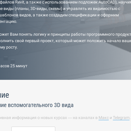
айлов Revit, а также с использованием подложек AutoCAD), научи
е виды (планы, 3D-виды, схемы) и управлять их видимостью с
шаблонов видов, а также создадим спецификации и оформим
ентацию.
ожет Вам понять логику и принципы работы программного продук
ыполнить свой первый проект, который может положить начало ваш
му росту.
часов 25 минут
ние
ние вспомогательного 3D вида
ивная информация о новых курсах — на каналах в
Макс
и
Telegram