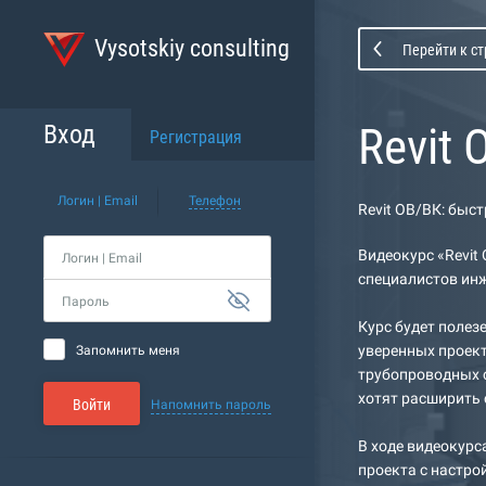
Vysotskiy consulting
Перейти к с
Revit
Вход
Регистрация
Логин | Email
Телефон
Revit ОВ/ВК: быс
Видеокурс «Revit
Логин | Email
специалистов инж
Пароль
Курс будет полез
уверенных проек
Запомнить меня
трубопроводных с
хотят расширить 
Войти
Напомнить пароль
В ходе видеокурс
проекта с настро