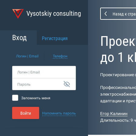
Vysotskiy consulting
Назад к стра
Проек
Вход
Регистрация
до 1 к
Логин | Email
Телефон
Логин | Email
Проектирование с
Пароль
Профессионально-
электроснабжения
Запомнить меня
адаптации и прис
Войти
Напомнить пароль
Егор Калинин
Длительность: 9 