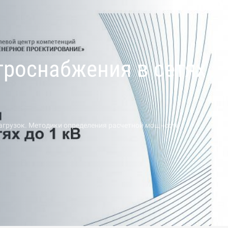
троснабжения в сетях
агрузок. Методики определения расчетной мощности