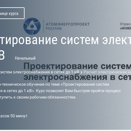
нице курса
тирование систем элек
В
Начальный
истем электроснабжения в сетях до 1 кВ
Расчет электрических н
техническое обучение по теме «Проектирование систем
 в сетях до 1 кВ». Курс позволит Вам быстрее пройти процесс
тупить к своим рабочим обязанностям.
часов 50 минут