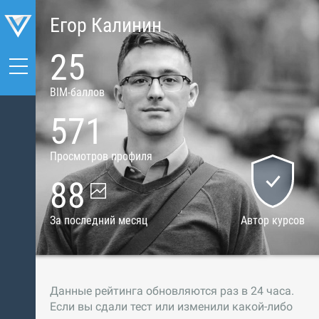
Егор Калинин
25
BIM-баллов
571
Просмотров профиля
88
За последний месяц
Автор курсов
Данные рейтинга обновляются раз в 24 часа.
Если вы сдали тест или изменили какой-либо