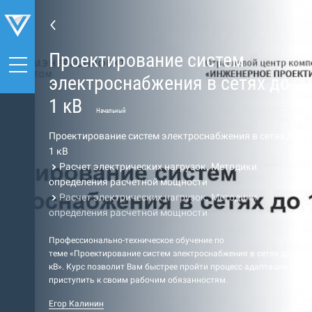
Проектирование систем
электроснабжения в сетях до
1 кВ
Начальный
Проектирование систем электроснабжения в сетях до
1 кВ
Расчет электрических нагрузок. Методики
определения расчетной мощности
Расчет электрических нагрузок. Методики
определения расчетной мощности
Профессионально-техническое обучение по
теме «Проектирование систем электроснабжения в сетях до 1
кВ». Курс позволит Вам быстрее пройти процесс адаптации и
приступить к своим рабочим обязанностям.
Егор Калинин