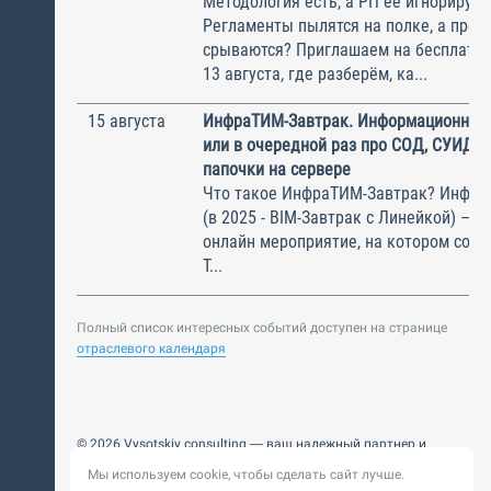
Методология есть, а РП её игнорирую
Регламенты пылятся на полке, а прое
срываются? Приглашаем на бесплатн
13 августа, где разберём, ка...
15 августа
ИнфраТИМ-Завтрак. Информационный
или в очередной раз про СОД, СУИД и
папочки на сервере
Что такое ИнфраТИМ-Завтрак? Инфра
(в 2025 - BIM-Завтрак с Линейкой) – э
онлайн мероприятие, на котором соби
Т...
Полный список интересных событий доступен на странице
отраслевого календаря
© 2026 Vysotskiy consulting — ваш надежный партнер и
интегратор
Мы используем cookie, чтобы сделать сайт лучше.
Цифровизация, BIM, ИИ. Внедряем и оптимизируем