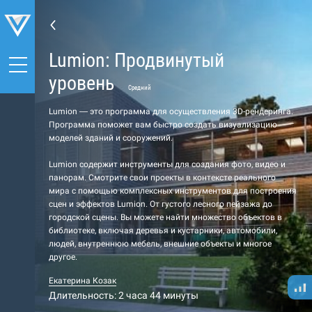
Lumion: Продвинутый
уровень
Средний
Lumion — это программа для осуществления 3D-рендеринга.
Программа поможет вам быстро создать визуализацию
моделей зданий и сооружений.
Lumion содержит инструменты для создания фото, видео и
панорам. Смотрите свои проекты в контексте реального
мира с помощью комплексных инструментов для построения
сцен и эффектов Lumion. От густого лесного пейзажа до
городской сцены. Вы можете найти множество объектов в
библиотеке, включая деревья и кустарники, автомобили,
людей, внутреннюю мебель, внешние объекты и многое
другое.
Екатерина Козак
Длительность: 2 часа 44 минуты