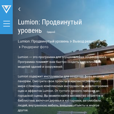
Lumion: Продвинутый
уровень
Средний
Lumion: Продвинутый уровень
Вывод результатов
Рендеринг фото
Lumion — это программа для осуществления 3D-рендеринга.
Программа поможет вам быстро создать визуализацию
моделей зданий и сооружений.
Lumion содержит инструменты для создания фото, видео и
панорам. Смотрите свои проекты в контексте реального
мира с помощью комплексных инструментов для построения
сцен и эффектов Lumion. От густого лесного пейзажа до
городской сцены. Вы можете найти множество объектов в
библиотеке, включая деревья и кустарники, автомобили,
людей, внутреннюю мебель, внешние объекты и многое
другое.