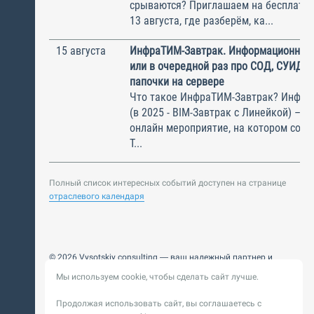
срываются? Приглашаем на бесплатн
13 августа, где разберём, ка...
15 августа
ИнфраТИМ-Завтрак. Информационный
или в очередной раз про СОД, СУИД и
папочки на сервере
Что такое ИнфраТИМ-Завтрак? Инфра
(в 2025 - BIM-Завтрак с Линейкой) – э
онлайн мероприятие, на котором соби
Т...
Полный список интересных событий доступен на странице
отраслевого календаря
© 2026 Vysotskiy consulting — ваш надежный партнер и
интегратор
Мы используем cookie, чтобы сделать сайт лучше.
Цифровизация, BIM, ИИ. Внедряем и оптимизируем
технологии, ускоряем рост и системность бизнеса
Продолжая использовать сайт, вы соглашаетесь с
Пользовательское
Политика обработки персональных