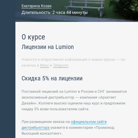
Екатерина Козак
Длительность: 2 часа 44 минуты
О курсе
Лицензии на Lumion
Новости и оперативная информация о новых курсах — на
каналах в
Макс
и
Telegram
.
Скидка 5% на лицензии
Поставкой лицензий на Lumion в России и СНГ занимается
эксклюзивный дистрибьютор — компания «Архитект
Дизайн». Коллеги высоко оценили наш курс и предложили
скидку 5% всем пользователям сайта.
При размещении заказа на
официальном сайте
дистрибьютора
укажите в комментарии «Промокод:
Высоцкий консалтинг».