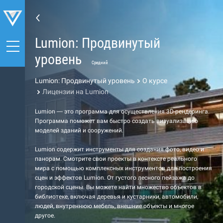
Lumion: Продвинутый
уровень
Средний
Lumion: Продвинутый уровень
О курсе
Лицензии на Lumion
Lumion — это программа для осуществления 3D-рендеринга.
Программа поможет вам быстро создать визуализацию
моделей зданий и сооружений.
Lumion содержит инструменты для создания фото, видео и
панорам. Смотрите свои проекты в контексте реального
мира с помощью комплексных инструментов для построения
сцен и эффектов Lumion. От густого лесного пейзажа до
городской сцены. Вы можете найти множество объектов в
библиотеке, включая деревья и кустарники, автомобили,
людей, внутреннюю мебель, внешние объекты и многое
другое.