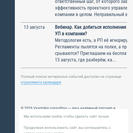
ответственный шаг, от которого завис
эффективность проектного управлени
компании в целом. Неправильный выбо
13 августа
Вебинар. Как добиться исполнения м
УП в компании?
Методология есть, а РП её игнорирую
Регламенты пылятся на полке, а прое
срываются? Приглашаем на бесплатн
13 августа, где разберём, ка...
Полный список интересных событий доступен на странице
отраслевого календаря
© 2026 Vysotskiy consulting — ваш надежный партнер и
интегратор
Мы используем cookie, чтобы сделать сайт лучше.
Цифровизация, BIM, ИИ. Внедряем и оптимизируем
технологии, ускоряем рост и системность бизнеса
Продолжая использовать сайт, вы соглашаетесь с
Пользовательское
Политика обработки персональных