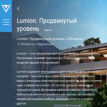
Lumion: Продвинутый
уровень
Средний
Lumion: Продвинутый уровень
Объекты
Объекты. Наружные
Lumion — это программа для осуществления 3D-рендеринга.
Программа поможет вам быстро создать визуализацию
моделей зданий и сооружений.
Lumion содержит инструменты для создания фото, видео и
панорам. Смотрите свои проекты в контексте реального
мира с помощью комплексных инструментов для построения
сцен и эффектов Lumion. От густого лесного пейзажа до
городской сцены. Вы можете найти множество объектов в
библиотеке, включая деревья и кустарники, автомобили,
людей, внутреннюю мебель, внешние объекты и многое
другое.