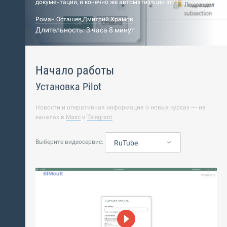
документации, и конечно же автоматизации этих процессов.
Роман Осташев
,
Дмитрий Храмов
Длительность: 3 часа 8 минут
Начало работы
Установка Pilot
Новости и оперативная информация о новых курсах — на
каналах в
Макс
и
Telegram
.
Выберите видеосервис:
RuTube