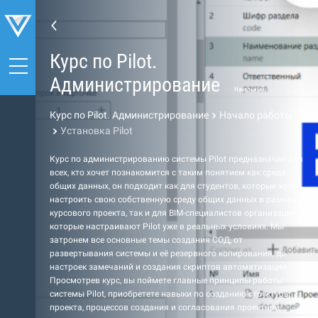
Курс по Pilot.
Администрирование
Начальный
Курс по Pilot. Администрирование
Начало работы
Установка Pilot
Курс по администрированию системы Pilot предназначен для
всех, кто хочет познакомится с таким понятием как среда
общих данных, он подходит как для студентов, которые хотят
настроить свою собственную среду общих данных в рамках
курсового проекта, так и для BIM-специалистов организаций,
которые настраивают Pilot уже в реальных условиях. Мы
затронем все основные темы создания СОД, от
развертывания системы и её резервного копирования, до
настроек замечаний и создания скриптов автоматизации.
Просмотрев курс, вы поймете главные принципы работы
системы Pilot, приобретете навыки по созданию структуры
проекта, процессов создания и согласования проектной