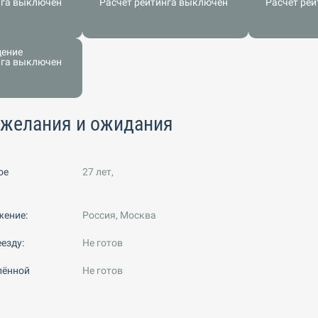
нга выключен
Расчёт рейтинга выключен
Расчёт ре
дение
нга выключен
ожелания и ожидания
ое
27 лет,
жение:
Россия, Москва
езду:
Не готов
лённой
Не готов