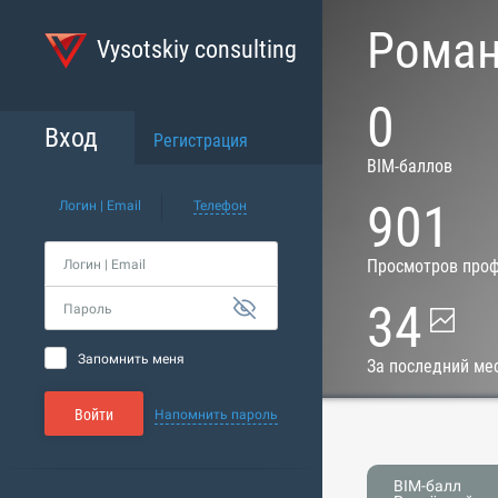
Роман
Vysotskiy consulting
0
Вход
Регистрация
BIM-баллов
901
Логин | Email
Телефон
Просмотров про
Логин | Email
34
Пароль
Запомнить меня
За последний ме
Войти
Напомнить пароль
BIM-балл