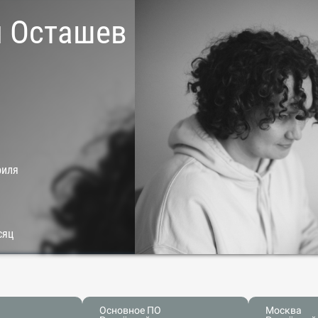
 Осташев
филя
сяц
Основное ПО
Москва