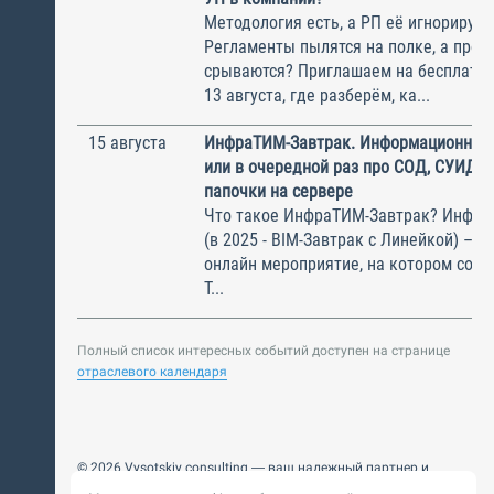
Методология есть, а РП её игнорирую
Регламенты пылятся на полке, а прое
срываются? Приглашаем на бесплатн
13 августа, где разберём, ка...
15 августа
ИнфраТИМ-Завтрак. Информационный
или в очередной раз про СОД, СУИД и
папочки на сервере
Что такое ИнфраТИМ-Завтрак? Инфра
(в 2025 - BIM-Завтрак с Линейкой) – э
онлайн мероприятие, на котором соби
Т...
Полный список интересных событий доступен на странице
отраслевого календаря
© 2026 Vysotskiy consulting — ваш надежный партнер и
интегратор