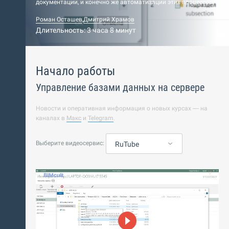
документации, и конечно же автоматизации этих процессов.
Роман Осташев
,
Дмитрий Храмов
Длительность: 3 часа 8 минут
Начало работы
Управление базами данных на сервере
Новости и оперативная информация о новых курсах — на
каналах в
Макс
и
Telegram
.
Выберите видеосервис:
RuTube