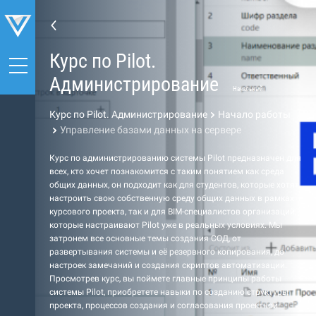
Курс по Pilot.
Администрирование
Начальный
Курс по Pilot. Администрирование
Начало работы
Управление базами данных на сервере
Курс по администрированию системы Pilot предназначен для
всех, кто хочет познакомится с таким понятием как среда
общих данных, он подходит как для студентов, которые хотят
настроить свою собственную среду общих данных в рамках
курсового проекта, так и для BIM-специалистов организаций,
которые настраивают Pilot уже в реальных условиях. Мы
затронем все основные темы создания СОД, от
развертывания системы и её резервного копирования, до
настроек замечаний и создания скриптов автоматизации.
Просмотрев курс, вы поймете главные принципы работы
системы Pilot, приобретете навыки по созданию структуры
проекта, процессов создания и согласования проектной