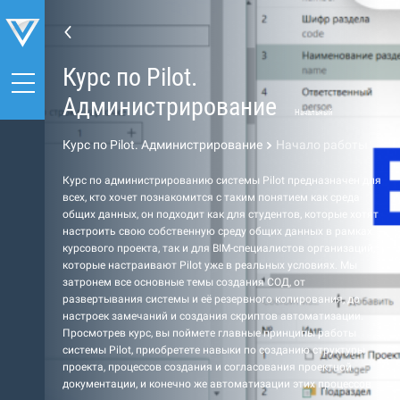
Курс по Pilot.
Администрирование
Начальный
Курс по Pilot. Администрирование
Начало работы
Курс по администрированию системы Pilot предназначен для
всех, кто хочет познакомится с таким понятием как среда
общих данных, он подходит как для студентов, которые хотят
настроить свою собственную среду общих данных в рамках
курсового проекта, так и для BIM-специалистов организаций,
которые настраивают Pilot уже в реальных условиях. Мы
затронем все основные темы создания СОД, от
развертывания системы и её резервного копирования, до
настроек замечаний и создания скриптов автоматизации.
Просмотрев курс, вы поймете главные принципы работы
системы Pilot, приобретете навыки по созданию структуры
проекта, процессов создания и согласования проектной
документации, и конечно же автоматизации этих процессов.