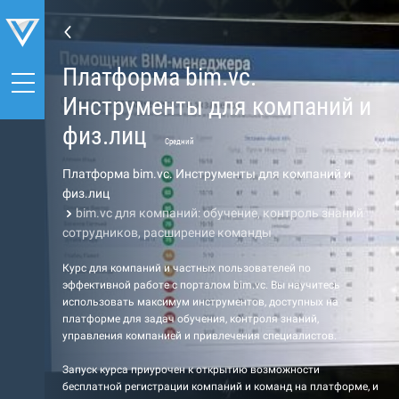
Платформа bim.vc.
Инструменты для компаний и
физ.лиц
Средний
Платформа bim.vc. Инструменты для компаний и
физ.лиц
bim.vc для компаний: обучение, контроль знаний
сотрудников, расширение команды
Курс для компаний и частных пользователей по
эффективной работе с порталом bim.vc. Вы научитесь
использовать максимум инструментов, доступных на
платформе для задач обучения, контроля знаний,
управления компанией и привлечения специалистов.
Запуск курса приурочен к открытию возможности
бесплатной регистрации компаний и команд на платформе, и