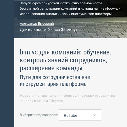
Запуск курса приурочен к открытию возможности
бесплатной регистрации компаний и команд на платформе, и
использования аналитических инструментов платформы.
Александр Высоцкий
Длительность: 2 часа 35 минут
bim.vc для компаний: обучение,
контроль знаний сотрудников,
расширение команды
Пути для сотрудничества вне
инструментария платформы
Новости и оперативная информация о новых курсах — на
каналах в
Макс
и
Telegram
.
Выберите видеосервис:
RuTube