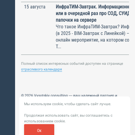
15 августа
ИнфраТИМ-Завтрак. Информационный
или в очередной раз про СОД, СУИД и
папочки на сервере
Что такое ИнфраТИМ-Завтрак? Инфра
(в 2025 - BIM-Завтрак с Линейкой) – э
онлайн мероприятие, на котором соби
Т...
Полный список интересных событий доступен на странице
отраслевого календаря
© 2026 Vysotskiy consulting — ваш надежный партнер и
интегратор
Мы используем cookie, чтобы сделать сайт лучше.
Цифровизация, BIM, ИИ. Внедряем и оптимизируем
технологии, ускоряем рост и системность бизнеса
Продолжая использовать сайт, вы соглашаетесь с
Пользовательское
Политика обработки персональных
использованием cookie.
соглашение
данных
Обновление от 14 ноября 2025. История
Ок