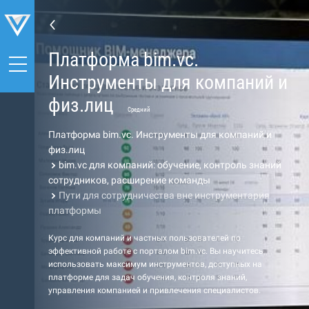
Платформа bim.vc.
Инструменты для компаний и
физ.лиц
Средний
Платформа bim.vc. Инструменты для компаний и
физ.лиц
bim.vc для компаний: обучение, контроль знаний
сотрудников, расширение команды
Пути для сотрудничества вне инструментария
платформы
Курс для компаний и частных пользователей по
эффективной работе с порталом bim.vc. Вы научитесь
использовать максимум инструментов, доступных на
платформе для задач обучения, контроля знаний,
управления компанией и привлечения специалистов.