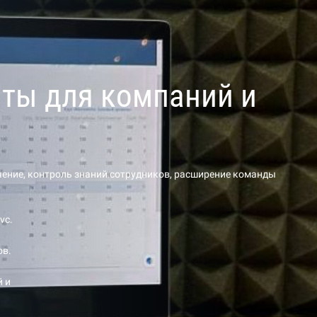
нты для компаний и
учение, контроль знаний сотрудников, расширение команды
vc.
ов.
й и