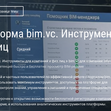
транице темы
орма bim.vc. Инструме
иц
Средний
. Инструменты для компаний и физ.лиц
bim.vc для компаний: об
тенций быстро и бесплатно: просмотр BIM-резюме
й и частных пользователей по эффективной работе с порталом bim.
ользовать максимум инструментов, доступных на платформе для
контроля знаний, управления компанией и привлечения специалист
урочен к открытию возможности бесплатной регистрации компани
орме, и использования аналитических инструментов платформы.