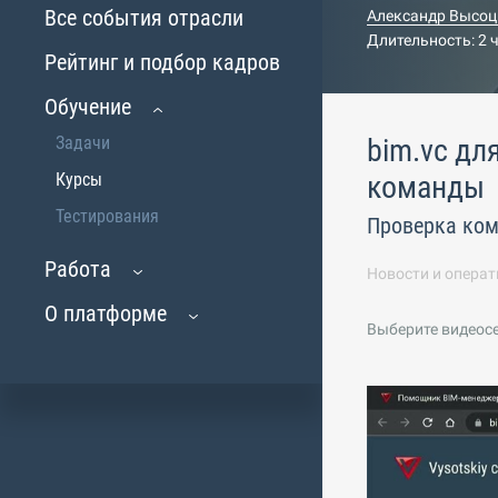
Все события отрасли
Александр Высоц
Длительность: 2 
Рейтинг и подбор кадров
Обучение
Задачи
bim.vc дл
Курсы
команды
Тестирования
Проверка ком
Работа
Новости и операт
О платформе
Выберите видеос