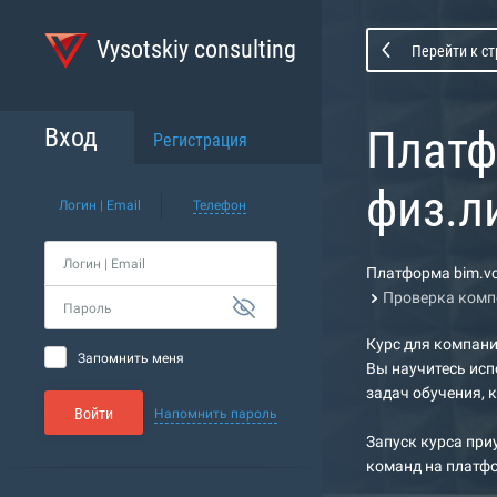
Vysotskiy consulting
Перейти к с
Платф
Вход
Регистрация
физ.л
Логин | Email
Телефон
Логин | Email
Платформа bim.vc
Проверка компе
Пароль
Курс для компани
Запомнить меня
Вы научитесь исп
задач обучения, 
Войти
Напомнить пароль
Запуск курса при
команд на платф