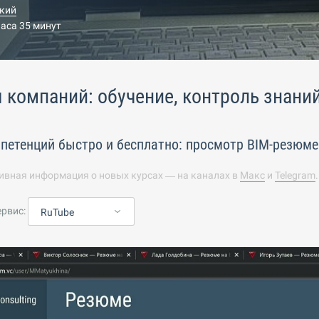
кий
часа 35 минут
я компаний: обучение, контроль знани
петенций быстро и бесплатно: просмотр BIM-резюме
ивная информация о новых курсах — на каналах в
Макс
и
Telegram
ервис:
RuTube