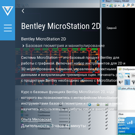
Bentley MicroStation 2D
Средний
Bentley MicroStation 2D
Базовая геометрия и манипулирование
Система MicroStation — это базовый продукт Bentley для
работы с графикой. Включает набор инструментов для 2D и
3D моделирования, черчения, управления проектными
данными и визуализации трехмерных сцен. Начинать работу
с продуктами Bentley необходимо именно с MicroStation.
Курс о базовых функциях Bentley MicroStation 2D, ходе
которого вы познакомитесь с интерфейсом MicroStation,
инструментами базовой геометрии и привязками, а также
научитесь использовать атрибуты, слои и аннотации.
Ольга Миловская
Длительность: 3 часа 42 минуты