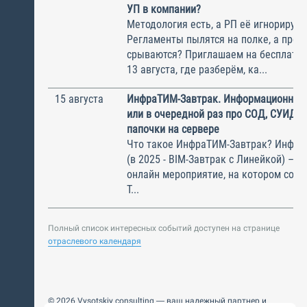
УП в компании?
Методология есть, а РП её игнорирую
Регламенты пылятся на полке, а прое
срываются? Приглашаем на бесплатн
13 августа, где разберём, ка...
15 августа
ИнфраТИМ-Завтрак. Информационный
или в очередной раз про СОД, СУИД и
папочки на сервере
Что такое ИнфраТИМ-Завтрак? Инфра
(в 2025 - BIM-Завтрак с Линейкой) – э
онлайн мероприятие, на котором соби
Т...
Полный список интересных событий доступен на странице
отраслевого календаря
© 2026 Vysotskiy consulting — ваш надежный партнер и