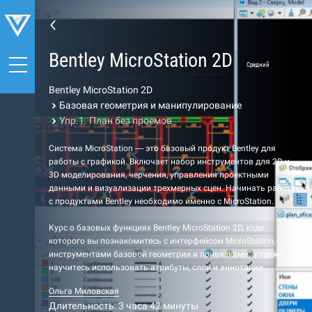
Bentley MicroStation 2D
Средний
Bentley MicroStation 2D
Базовая геометрия и манипулирование
Упр.1. План без проемов
Система MicroStation — это базовый продукт Bentley для
работы с графикой. Включает набор инструментов для 2D и
3D моделирования, черчения, управления проектными
данными и визуализации трехмерных сцен. Начинать работу
с продуктами Bentley необходимо именно с MicroStation.
Курс о базовых функциях Bentley MicroStation 2D, ходе
которого вы познакомитесь с интерфейсом MicroStation,
инструментами базовой геометрии и привязками, а также
научитесь использовать атрибуты, слои и аннотации.
Ольга Миловская
Длительность: 3 часа 42 минуты