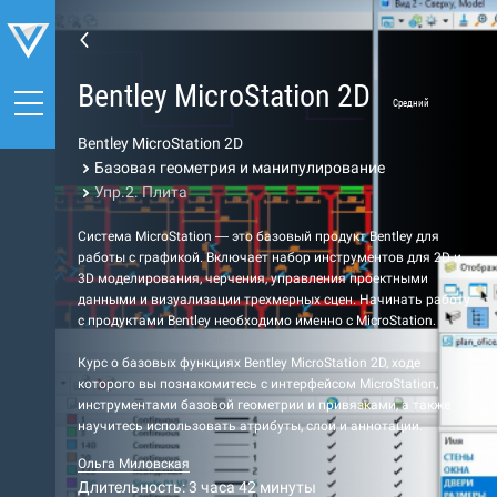
Bentley MicroStation 2D
Средний
Bentley MicroStation 2D
Базовая геометрия и манипулирование
Упр.2. Плита
Система MicroStation — это базовый продукт Bentley для
работы с графикой. Включает набор инструментов для 2D и
3D моделирования, черчения, управления проектными
данными и визуализации трехмерных сцен. Начинать работу
с продуктами Bentley необходимо именно с MicroStation.
Курс о базовых функциях Bentley MicroStation 2D, ходе
которого вы познакомитесь с интерфейсом MicroStation,
инструментами базовой геометрии и привязками, а также
научитесь использовать атрибуты, слои и аннотации.
Ольга Миловская
Длительность: 3 часа 42 минуты