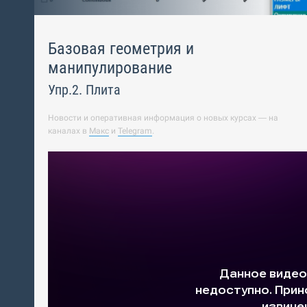
Базовая геометрия и
манипулирование
Упр.2. Плита
Новости и оперативная информация о новых курсах — на
каналах в
Макс
и
Telegram
.