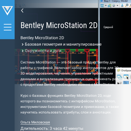
Bentley MicroStation 2D
Средний
Bentley MicroStation 2D
Базовая геометрия и манипулирование
Окружности и дуги
Система MicroStation — это базовый продукт Bentley для
работы с графикой. Включает набор инструментов для 2D и
3D моделирования, черчения, управления проектными
данными и визуализации трехмерных сцен. Начинать работу
с продуктами Bentley необходимо именно с MicroStation.
Курс о базовых функциях Bentley MicroStation 2D, ходе
которого вы познакомитесь с интерфейсом MicroStation,
инструментами базовой геометрии и привязками, а также
научитесь использовать атрибуты, слои и аннотации.
Ольга Миловская
Длительность: 3 часа 42 минуты