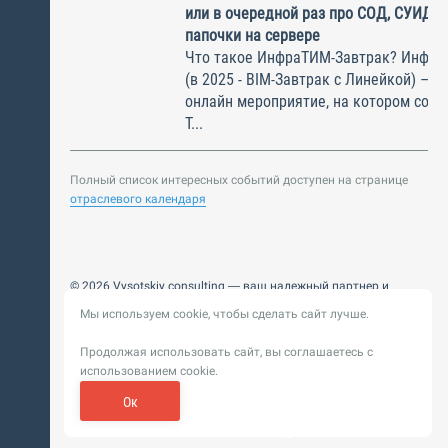
или в очередной раз про СОД, СУИД и
папочки на сервере
Что такое ИнфраТИМ-Завтрак? Инфра
(в 2025 - BIM-Завтрак с Линейкой) – э
онлайн мероприятие, на котором соби
Т...
Полный список интересных событий доступен на странице
отраслевого календаря
© 2026 Vysotskiy consulting — ваш надежный партнер и
интегратор
Мы используем cookie, чтобы сделать сайт лучше.
Цифровизация, BIM, ИИ. Внедряем и оптимизируем
технологии, ускоряем рост и системность бизнеса
Продолжая использовать сайт, вы соглашаетесь с
Пользовательское
Политика обработки персональных
использованием cookie.
соглашение
данных
Обновление от 14 ноября 2025. История
Ок
Сибирикс
Разработка сайта —
«
»