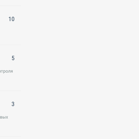
10
5
нтроля
3
овых