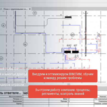
ией RUBEZH:
 и многое другое.
Внедрим и оптимизируем BIM|ТИМ, обучим
команду, решим проблемы
лидеров отрасли
Выстроим работу компании: процессы,
регламенты, контроль знаний