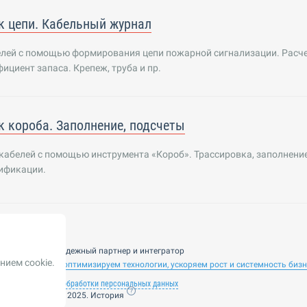
к цепи. Кабельный журнал
елей с помощью формирования цепи пожарной сигнализации. Расч
ициент запаса. Крепеж, труба и пр.
к короба. Заполнение, подсчеты
абелей с помощью инструмента «Короб». Трассировка, заполнение
цификации.
nsulting — ваш надежный партнер и интегратор
нием cookie.
 ИИ. Внедряем и оптимизируем технологии, ускоряем рост и системность биз
лашение
Политика обработки персональных данных
ие от 14 ноября 2025. История