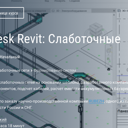
нице курса
esk Revit: Слаботочные
Начальный
лаботочные сети
Формирование систем
слаботочных сетей на основании шаблона, разработанного компан
нентов, подсчет кабелей, расчет емкости аккумуляторных батарей
 по заказу научно-производственной компании
RUBEZH
, одного из 
сти России и СНГ.
кий
часа 18 минут