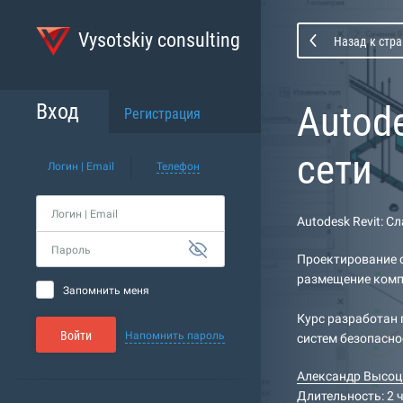
Vysotskiy consulting
Назад к стра
Autod
Вход
Регистрация
сети
Логин | Email
Телефон
Логин | Email
Autodesk Revit: С
Пароль
Проектирование 
размещение компо
Запомнить меня
Курс разработан
Войти
Напомнить пароль
систем безопасно
Александр Высоц
Длительность: 2 