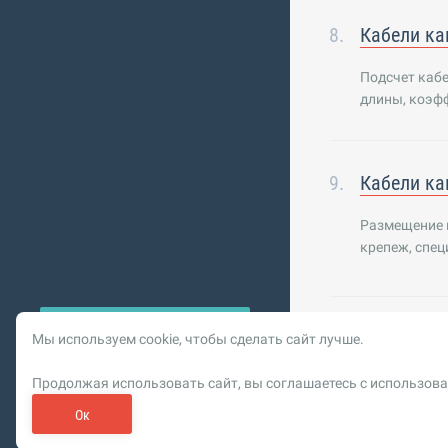
Кабели ка
Подсчет каб
длины, коэфф
Кабели ка
Размещение к
крепеж, спе
Мы используем cookie, чтобы сделать сайт лучше.
© 2026 Vysotskiy co
Продолжая использовать сайт, вы соглашаетесь с использова
Цифровизация, BIM,
Реклама. ООО «РОМБИТ»
Ок
Пользовательское сог
Обновлен
О рекламе на bim.vc