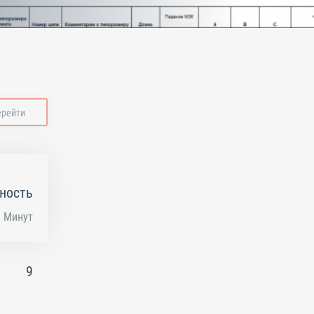
ерейти
ность
Минут
9