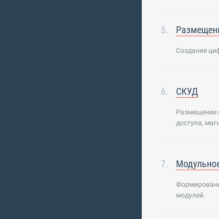
Размещен
Создание ци
СКУД
Размещение 
доступа, маг
Модульно
Формировани
модулей.