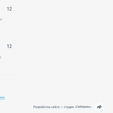
12
ет
12
,
неса
Сибирикс
Разработка сайта —
студия
«
»