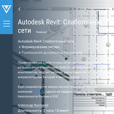
Autodesk Revit: Слаботочные
сети
Начальный
Autodesk Revit: Слаботочные сети
Формирование систем
Размещение дымовых извещателей
Проектирование слаботочных сетей на основании шаблона,
разработанного компанией RUBEZH: размещение
компонентов, подсчет кабелей, расчет емкости
аккумуляторных батарей и многое другое.
Курс разработан по заказу научно-производственной
компании
RUBEZH
, одного из лидеров отрасли систем
безопасности России и СНГ.
Александр Высоцкий
Длительность: 2 часа 18 минут