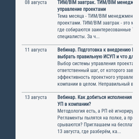
08 августа
ТИМ/BIM завтрак. ТИМ/BIM менеджме
управление проектами
Тема месяца - ТИМ/BIM менеджмент и
проектами. ТИМ/BIM завтрак - это ме
где собираются заинтересованные Т
специалисты. За ч...
11 августа
Вебинар. Подготовка к внедрению ИС
выбрать правильную ИСУП и что для 
Выбор системы управления проектам
ответственный шаг, от которого завис
эффективность проектного управлени
компании в целом. Неправильный выбо
13 августа
Вебинар. Как добиться исполнения м
УП в компании?
Методология есть, а РП её игнорирую
Регламенты пылятся на полке, а прое
срываются? Приглашаем на бесплатн
13 августа, где разберём, ка...