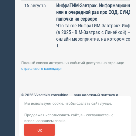
15 августа
ИнфраТИМ-Завтрак. Информационный
или в очередной раз про СОД, СУИД и
папочки на сервере
Что такое ИнфраТИМ-Завтрак? Инфра
(в 2025 - BIM-Завтрак с Линейкой) – э
онлайн мероприятие, на котором соби
Т...
Полный список интересных событий доступен на странице
отраслевого календаря
© 2026 Vysotskiy consulting — ваш надежный партнер и
интегратор
Мы используем cookie, чтобы сделать сайт лучше.
Цифровизация, BIM, ИИ. Внедряем и оптимизируем
технологии, ускоряем рост и системность бизнеса
Продолжая использовать сайт, вы соглашаетесь с
Пользовательское
Политика обработки персональных
использованием cookie.
соглашение
данных
Обновление от 14 ноября 2025. История
Ок