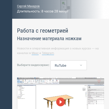
Сергей Макаров
Длительность: 8 часов 28 минут
Работа с геометрией
Назначение материала ножкам
Новости и оперативная информация о новых курсах — на
каналах в
Макс
и
Telegram
.
Выберите видеосервис:
RuTube