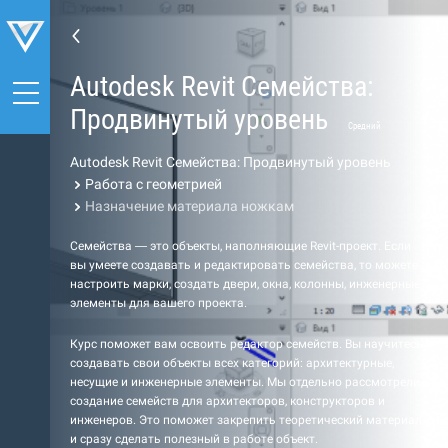
Autodesk Revit Семейства:
Продвинутый уровень
Средний
Autodesk Revit Семейства: Продвинутый уровень
Работа с геометрией
Назначение материала ножкам
Семейства — это объекты, наполняющие Revit-проект. Если
вы умеете создавать и редактировать семейства, то можете
настроить марки, создать двери, окна, колонны, инженерные
элементы для вашего проекта.
Курс поможет вам освоить редактор семейств. Вы научитесь
создавать свои объекты всех категорий: архитектурные,
несущие и инженерные элементы. Мы отдельно рассмотрели
создание семейств для архитекторов, конструкторов и
инженеров. Это поможет закрепить теоретический материал
и сразу сделать полезный в работе объект.