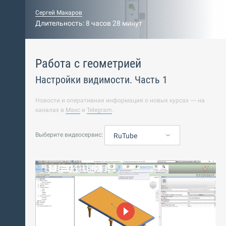
Сергей Макаров
Длительность: 8 часов 28 минут
Работа с геометрией
Настройки видимости. Часть 1
Новости и оперативная информация о новых курсах — на
каналах в
Макс
и
Telegram
.
Выберите видеосервис:
RuTube