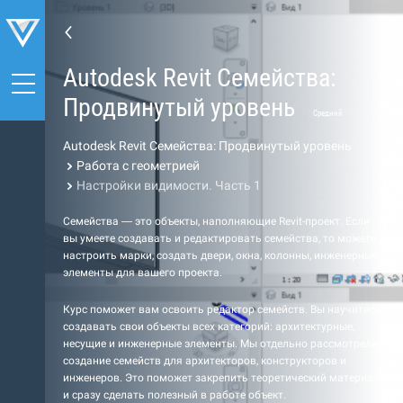
Autodesk Revit Семейства:
Продвинутый уровень
Средний
Autodesk Revit Семейства: Продвинутый уровень
Работа с геометрией
Настройки видимости. Часть 1
Семейства — это объекты, наполняющие Revit-проект. Если
вы умеете создавать и редактировать семейства, то можете
настроить марки, создать двери, окна, колонны, инженерные
элементы для вашего проекта.
Курс поможет вам освоить редактор семейств. Вы научитесь
создавать свои объекты всех категорий: архитектурные,
несущие и инженерные элементы. Мы отдельно рассмотрели
создание семейств для архитекторов, конструкторов и
инженеров. Это поможет закрепить теоретический материал
и сразу сделать полезный в работе объект.