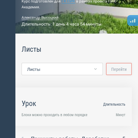
Курс подготовлен для
ГК ПИК
в рамках проекта ПИК-
Академия.
Александр Высоцкий
Длительность: 1 день 4 часа 54 минуты
Листы
Листы
Перейти
Урок
Длительность
Блоки можно проходить в любом порядке
Минут