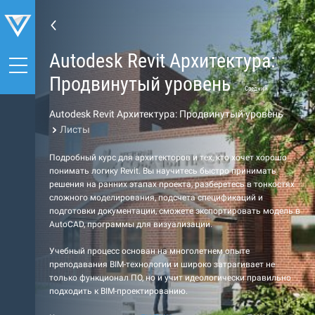
Autodesk Revit Архитектура:
Продвинутый уровень
Средний
Autodesk Revit Архитектура: Продвинутый уровень
Листы
Подробный курс для архитекторов и тех, кто хочет хорошо
понимать логику Revit. Вы научитесь быстро принимать
решения на ранних этапах проекта, разберетесь в тонкостях
сложного моделирования, подсчета спецификаций и
подготовки документации, сможете экспортировать модель в
AutoCAD, программы для визуализации.
Учебный процесс основан на многолетнем опыте
преподавания BIM-технологии и широко затрагивает не
только функционал ПО, но и учит идеологически правильно
подходить к BIM-проектированию.