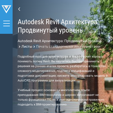
Autodesk Revit Архитектура:
Продвинутый уровень
Средний
Autodesk Revit Архитектура: Продвинутый уровень
Листы
Печать стандартными инструментами
Подробный курс для архитекторов и тех, кто хочет хорошо
понимать логику Revit. Вы научитесь быстро принимать
решения на ранних этапах проекта, разберетесь в тонкостях
сложного моделирования, подсчета спецификаций и
подготовки документации, сможете экспортировать модель в
AutoCAD, программы для визуализации.
Учебный процесс основан на многолетнем опыте
преподавания BIM-технологии и широко затрагивает не
только функционал ПО, но и учит идеологически правильно
подходить к BIM-проектированию.