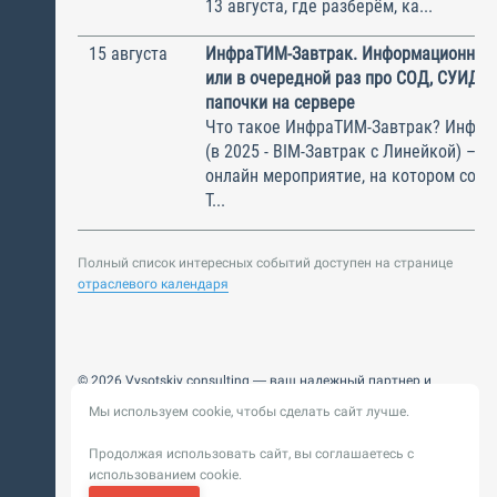
13 августа, где разберём, ка...
15 августа
ИнфраТИМ-Завтрак. Информационный
или в очередной раз про СОД, СУИД и
папочки на сервере
Что такое ИнфраТИМ-Завтрак? Инфра
(в 2025 - BIM-Завтрак с Линейкой) – э
онлайн мероприятие, на котором соби
Т...
Полный список интересных событий доступен на странице
отраслевого календаря
© 2026 Vysotskiy consulting — ваш надежный партнер и
интегратор
Мы используем cookie, чтобы сделать сайт лучше.
Цифровизация, BIM, ИИ. Внедряем и оптимизируем
технологии, ускоряем рост и системность бизнеса
Продолжая использовать сайт, вы соглашаетесь с
Пользовательское
Политика обработки персональных
использованием cookie.
соглашение
данных