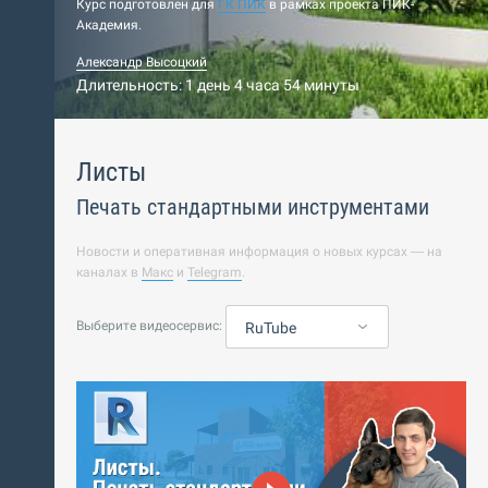
Курс подготовлен для
ГК ПИК
в рамках проекта ПИК-
Академия.
Александр Высоцкий
Длительность: 1 день 4 часа 54 минуты
Листы
Печать стандартными инструментами
Новости и оперативная информация о новых курсах — на
каналах в
Макс
и
Telegram
.
Выберите видеосервис:
RuTube