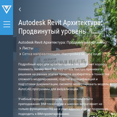
Autodesk Revit Архитектура:
Продвинутый уровень
Средний
Autodesk Revit Архитектура: Продвинутый уровень
Листы
Сетка направляющих. Настройка марки вида
Подробный курс для архитекторов и тех, кто хочет хорошо
понимать логику Revit. Вы научитесь быстро принимать
решения на ранних этапах проекта, разберетесь в тонкостях
сложного моделирования, подсчета спецификаций и
подготовки документации, сможете экспортировать модель в
AutoCAD, программы для визуализации.
Учебный процесс основан на многолетнем опыте
преподавания BIM-технологии и широко затрагивает не
только функционал ПО, но и учит идеологически правильно
подходить к BIM-проектированию.