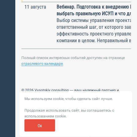
11 августа
Вебинар. Подготовка к внедрению ИС
выбрать правильную ИСУП и что для 
Выбор системы управления проектам
ответственный шаг, от которого завис
эффективность проектного управлени
компании в целом. Неправильный выбо
Полный список интересных событий доступен на странице
отраслевого календаря
© 2026 Vysotskiy consulting — ваш надежный партнер и
интегратор
Мы используем cookie, чтобы сделать сайт лучше.
Цифровизация, BIM, ИИ. Внедряем и оптимизируем
технологии, ускоряем рост и системность бизнеса
Продолжая использовать сайт, вы соглашаетесь с
Пользовательское
Политика обработки персональных
использованием cookie.
соглашение
данных
Обновление от 14 ноября 2025. История
Ок
Сибирикс
Разработка сайта —
«
»