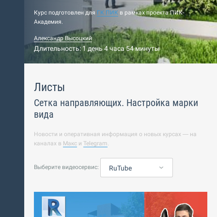
Курс подготовлен для
ГК ПИК
в рамках проекта ПИК-
Академия.
Александр Высоцкий
Длительность: 1 день 4 часа 54 минуты
Листы
Сетка направляющих. Настройка марки
вида
Новости и оперативная информация о новых курсах — на
каналах в
Макс
и
Telegram
.
Выберите видеосервис:
RuTube