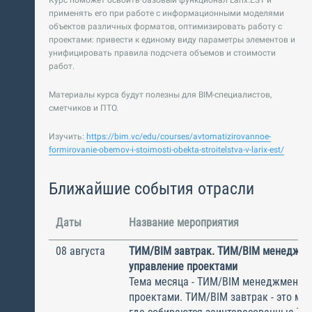
Курс поможет освоить базовый функционал Larix.EST и
применять его при работе с информационными моделями
объектов различных форматов, оптимизировать работу с
проектами: привести к единому виду параметры элементов и
унифицировать правила подсчета объемов и стоимости
работ.
Материалы курса будут полезны для BIM-специалистов,
сметчиков и ПТО.
Изучить:
https://bim.vc/edu/courses/avtomatizirovannoe-
formirovanie-obemov-i-stoimosti-obekta-stroitelstva-v-larix-est/
Ближайшие события отрасли
Даты
Название мероприятия
08 августа
ТИМ/BIM завтрак. ТИМ/BIM менеджме
управление проектами
Тема месяца - ТИМ/BIM менеджмент и
проектами. ТИМ/BIM завтрак - это ме