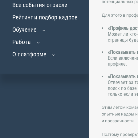
потенциальных ра
Все события отрасли
Для этого в проф
Рейтинг и подбор кадров
«Профиль дос
Обучение
Может ли кто-
страницы буде
Работа
«Показывать 
О платформе
Если включена
профиле.
«Показывать 
Отвечает за т
поиск по баз
только если э
Этим летом коман
опытные кадры на
и прозрачности.
Поэтому проверьт