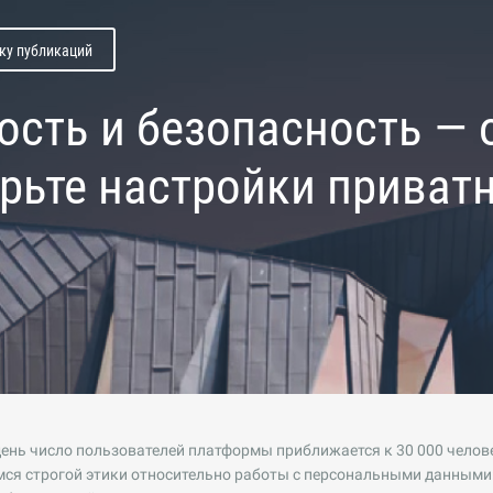
ску публикаций
ость и безопасность —
рьте настройки приват
ень число пользователей платформы приближается к 30 000 челове
ся строгой этики относительно работы с персональными данными