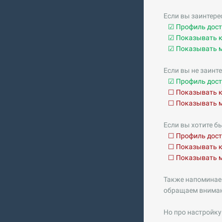
Если вы заинтере
☑ Профиль досту
☑ Показывать к
☑ Показывать мо
Если вы не заинт
☑ Профиль досту
☐ Показывать к
☐ Показывать мо
Если вы хотите б
☐ Профиль досту
☐ Показывать к
☐ Показывать мо
Также напоминаем
обращаем внимани
Но про настройку