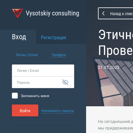
Vysotskiy consulting
Назад к спи
Этичн
Вход
Регистрация
Прове
Логин | Email
Телефон
21.07.2023
Логин | Email
Пароль
Запомнить меня
Войти
Напомнить пароль
На сегодняшний д
мы придерживаем