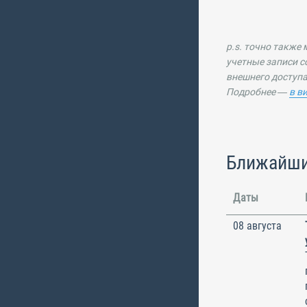
p.s. точно также
учетные записи с
внешнего доступа
Подробнее —
в в
Ближайши
Даты
08 августа