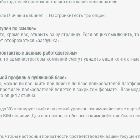
ботодателей возможно только с согласия пользователя.
иле (Личный кабинет → Настройки) есть три опции:
тупен по ссылке»
то, кроме вас, открыть вашу страницу. Если опцию выключить, т
т отображаться «заглушка».
контактные данные работодателям»
, то администраторы компаний смогут увидеть ваши контактные
мой профиль в публичной базе»
о, можно ли вас найти при поиске по базе пользователей платф
е профилей пользователей ведется в закрытом формате. Взаимод
та опция активна.
да VC планирует выйти на новый уровень взаимодействия с партн
 BIM-позиции. Для нас важно, чтобы всё взаимодействие было ос
е, чтобы настройки приватности соответствовали вашей текущей 