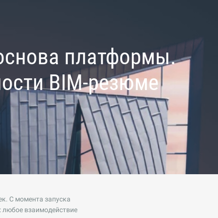
 основа платформы.
ности BIM-резюме
к. С момента запуска
: любое взаимодействие