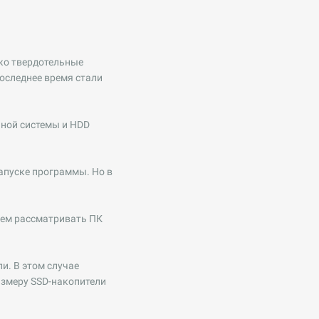
ко твердотельные
оследнее время стали
ной системы и HDD
запуске программы. Но в
уем рассматривать ПК
и. В этом случае
азмеру SSD-накопители