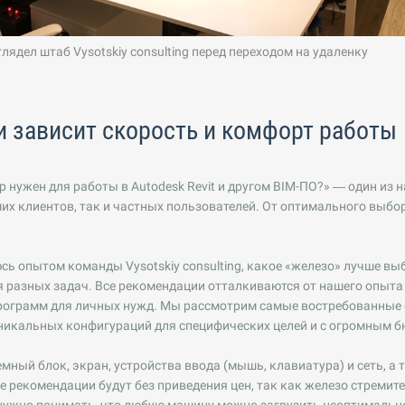
таб Vysotskiy consulting перед переходом на удаленку
и зависит скорость и комфорт работы
 нужен для работы в Autodesk Revit и другом BIM-ПО?» —
один
из 
их клиентов, так и частных пользователей. От оптимального выбор
юсь опытом команды Vysotskiy consulting, какое «железо» лучше в
ля разных задач. Все рекомендации отталкиваются от нашего опыта
рограмм для личных нужд. Мы рассмотрим самые востребованные 
уникальных конфигураций для специфических целей и с огромным 
мный блок, экран, устройства ввода (мышь, клавиатура) и сеть, а 
е рекомендации будут без приведения цен, так как железо стремите