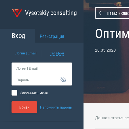
Vysotskiy consulting
Назад к спи
Оптим
Вход
Регистрация
20.05.2020
Логин | Email
Телефон
Логин | Email
Пароль
Запомнить меня
Войти
Напомнить пароль
Данная статья пе