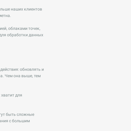
ольше наших клиентов
метна.
ией, облаками точек,
для обработки данных
 действия: обновлять и
а. Чем она выше, тем
 хватит для
огут быть сложные
ания с большим