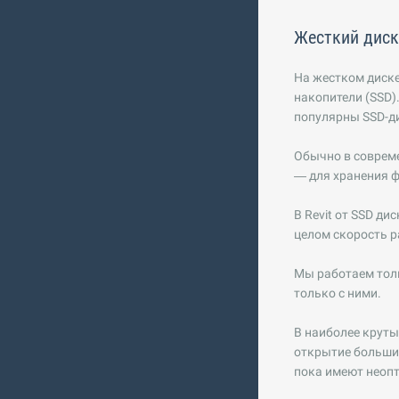
Жесткий диск
На жестком диске
накопители (SSD)
популярны SSD-д
Обычно в соврем
— для хранения 
В Revit от SSD ди
целом скорость 
Мы работаем тол
только с ними.
В наиболее круты
открытие больших
пока имеют неоп