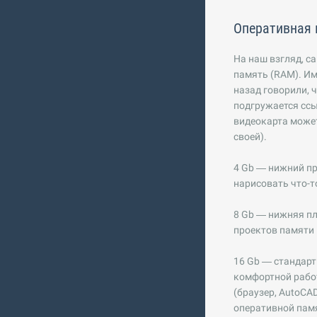
Оперативная 
На наш взгляд, с
память (RAM). Им
назад говорили, 
подгружается ссыл
видеокарта может
своей).
4 Gb — нижний пр
нарисовать что-т
8 Gb — нижняя пл
проектов памяти 
16 Gb — стандарт
комфортной рабо
(браузер, AutoCAD
оперативной памя