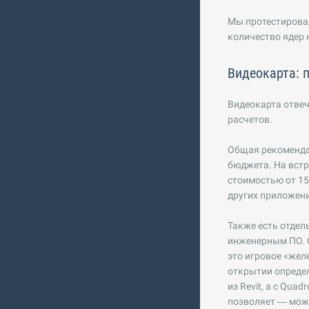
Мы протестировал
количество ядер 
Видеокарта: 
Видеокарта отвеч
расчетов.
Общая рекоменда
бюджета. На встр
стоимостью от 15
других приложени
Также есть отдел
инженерным ПО. 
это игровое «жел
открытии определ
из Revit, а с Qu
позволяет — мож