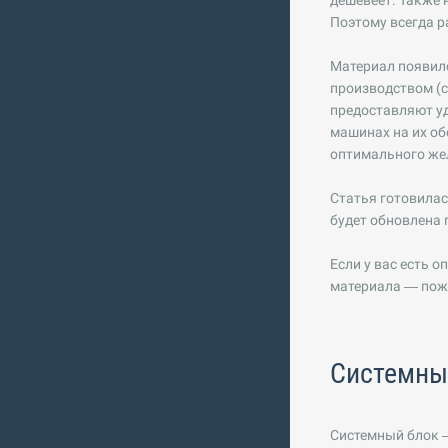
дешевеет. Также
Поэтому всегда р
Материал появил
производством (с
предоставляют уд
машинах на их об
оптимального жел
Статья готовилас
будет обновлена 
Если у вас есть 
материала — пож
Системный
Системный блок —