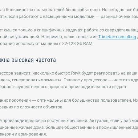
ля большинства пользователей было избыточно. Но сегодня всё б
ять, если работают с насыщенными моделями — разница очень за
т смысл только в специфичных задачах: работа со сверхдетализац
ной визуализацией. Например, наши коллеги из
Trimetari consulting
рования используют машины с 32-128 Gb RAM.
ужна высокая частота
ессора зависит, насколько быстро Revit будет реагировать на ваши
дель, генерировать элементы. Главное у процессора — частота ядр
ерность существенного прироста производительности не дает.
следних поколений — оптимальны для большинства пользователей. Их
редних по сложности объектов.
лее производительное из доступных решений. Актуален, если у вас м
кционные жилые дома, большие общественные и промышленные зд
енерии и армирования.