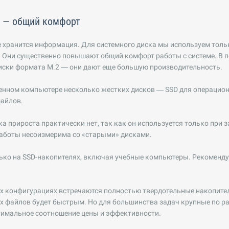
 — общий комфорт
 хранится информация. Для системного диска мы используем толь
. Они существенно повышают общий комфорт работы с системе. В п
иски формата M.2 — они дают еще большую производительность.
енном компьютере несколько жестких дисков — SSD для операцион
файлов.
ска прироста практически нет, так как он используется только при 
работы несоизмерима со «старыми» дисками.
ько на SSD-накопителях, включая учебные компьютеры. Рекоменд
х конфигурациях встречаются полностью твердотельные накопител
 файлов будет быстрым. Но для большинства задач крупные по р
тимальное соотношение цены и эффективности.