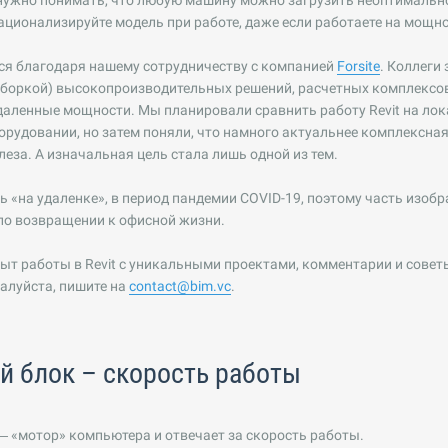
 нужно понимать, что любую машину можно загрузить неоптимальн
ационализируйте модель при работе, даже если работаете на мощн
ся благодаря нашему сотрудничеству с компанией
Forsite
. Коллеги
боркой) высокопроизводительных решений, расчетных комплексов
аленные мощности. Мы планировали сравнить работу Revit на лок
орудовании, но затем поняли, что намного актуальнее комплексная
еза. А изначальная цель стала лишь одной из тем.
ь «на удаленке», в период пандемии COVID-19, поэтому часть изоб
по возвращении к офисной жизни.
опыт работы в Revit с уникальными проектами, комментарии и сове
алуйста, пишите на
contact@bim.vc
.
 блок – скорость работы
 «мотор» компьютера и отвечает за скорость работы.