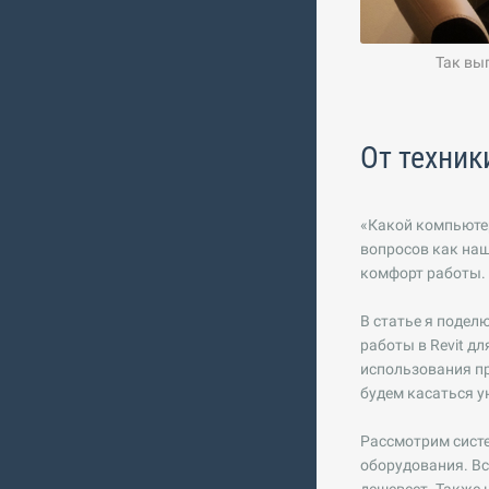
Так выглядел ш
От техник
«Какой компьютер
вопросов как наш
комфорт работы.
В статье я подел
работы в Revit д
использования п
будем касаться 
Рассмотрим систе
оборудования. Вс