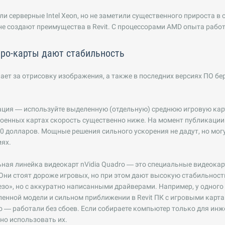
и серверные Intel Xeon, но не заметили существенного прироста в 
не создают преимущества в Revit. С процессорами AMD опыта рабо
про-карты дают стабильность
ает за отрисовку изображения, а также в последних версиях ПО бер
ция — используйте выделенную (отдельную) среднюю игровую карт
оенных картах скорость существенно ниже. На момент публикации 
0 долларов. Мощные решения сильного ускорения не дадут, но мог
ях.
ьная линейка видеокарт nVidia Quadro — это специальные видеокар
Они стоят дороже игровых, но при этом дают высокую стабильнос
езо», но с аккуратно написанными драйверами. Например, у одного
енной модели и сильном приближении в Revit ПК с игровыми карт
adro — работали без сбоев. Если собираете компьютер только для и
но использовать их.