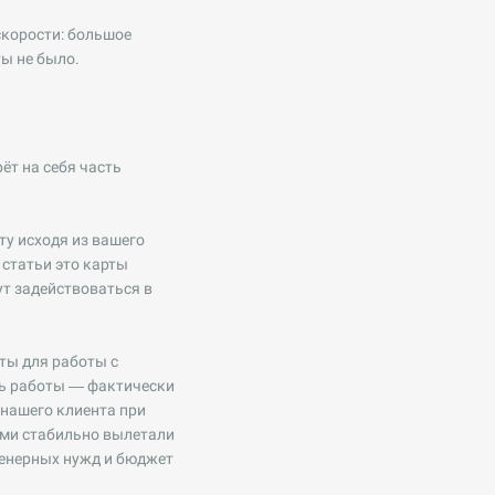
скорости: большое
ты не было.
ёт на себя часть
у исходя из вашего
статьи это карты
ут задействоваться в
ты для работы с
ть работы — фактически
 нашего клиента при
ами стабильно вылетали
нженерных нужд и бюджет