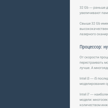
32 Gb — раньше д
увеличивают пам
Свыше 32 Gb имее
высококачествен
лазерного скани
Процессор: н
От скорости проц
перестраивать мо
лучше. А многояд
Intel i3 — i5 по
моделирования с
Intel i7 — наибо
модели: многосе
количеством инж