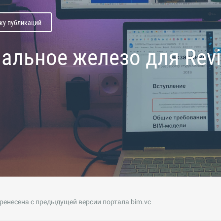
ску публикаций
альное железо для Revit
ренесена с предыдущей версии портала bim.vc