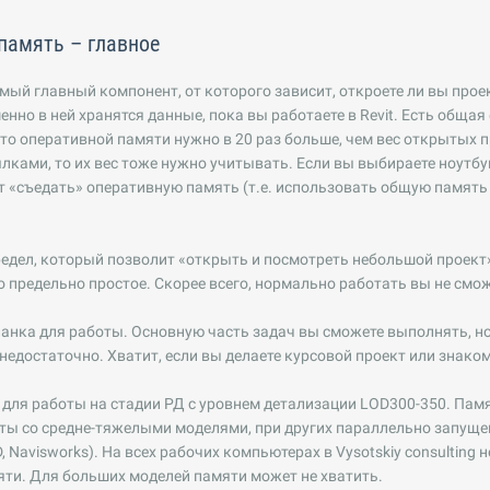
память – главное
амый главный компонент, от которого зависит, откроете ли вы про
енно в ней хранятся данные, пока вы работаете в Revit. Есть общая
что оперативной памяти нужно в 20 раз больше, чем вес открытых п
ками, то их вес тоже нужно учитывать. Если вы выбираете ноутбук, 
 «съедать» оперативную память (т.е. использовать общую памят
едел, который позволит «открыть и посмотреть небольшой проект»
о предельно простое. Скорее всего, нормально работать вы не смож
анка для работы. Основную часть задач вы сможете выполнять, н
недостаточно. Хватит, если вы делаете курсовой проект или знако
 для работы на стадии РД с уровнем детализации LOD300-350. Памя
ты со средне-тяжелыми моделями, при других параллельно запущ
, Navisworks). На всех рабочих компьютерах в Vysotskiy consulting н
ти. Для больших моделей памяти может не хватить.