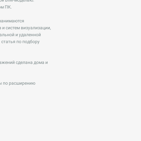
ой BIM-моделью.
ом ПК.
 занимаются
 и систем визуализации,
альной и удаленной
 статья по подбору
ражений сделана дома и
ты по расширению