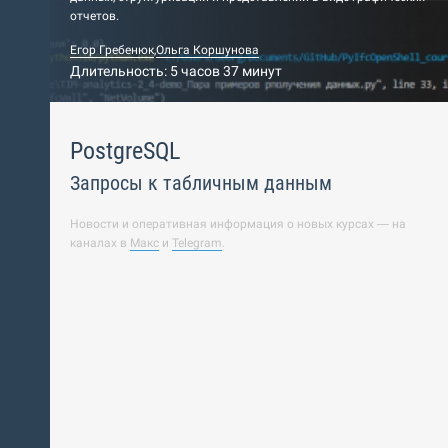
отчетов.
Егор Гребенюк
,
Ольга Коршунова
Длительность: 5 часов 37 минут
PostgreSQL
Запросы к табличным данным
Новости и оперативная информация о новых курсах — на
каналах в
Макс
и
Telegram
.