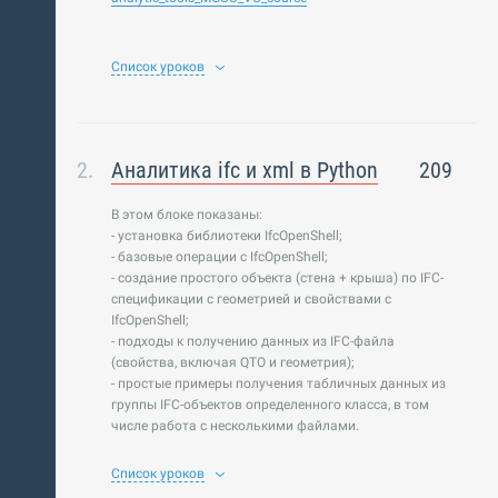
Список уроков
Аналитика ifc и xml в Python
209
В этом блоке показаны:
- установка библиотеки IfcOpenShell;
- базовые операции с IfcOpenShell;
- создание простого объекта (стена + крыша) по IFC-
спецификации с геометрией и свойствами с
IfcOpenShell;
- подходы к получению данных из IFC-файла
(свойства, включая QTO и геометрия);
- простые примеры получения табличных данных из
группы IFC-объектов определенного класса, в том
числе работа с несколькими файлами.
Список уроков