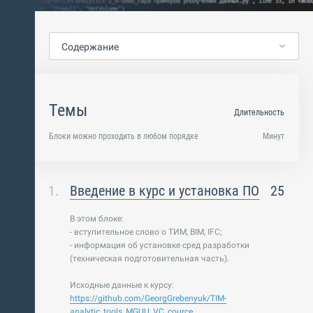
Содержание
Темы
Длительность
Блоки можно проходить в любом порядке
Минут
Введение в курс и установка ПО
25
В этом блоке:
- вступительное слово о ТИМ, BIM, IFC;
- информация об установке сред разработки
(техническая подготовительная часть).
Исходные данные к курсу:
https://github.com/GeorgGrebenyuk/TIM-
analytic_tools_MGUU_VC_cource