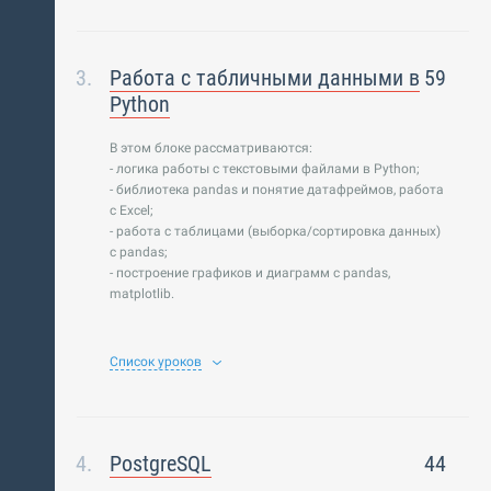
Работа с табличными данными в
59
Python
В этом блоке рассматриваются:
- логика работы с текстовыми файлами в Python;
- библиотека pandas и понятие датафреймов, работа
с Excel;
- работа с таблицами (выборка/сортировка данных)
с pandas;
- построение графиков и диаграмм с pandas,
matplotlib.
Список уроков
PostgreSQL
44