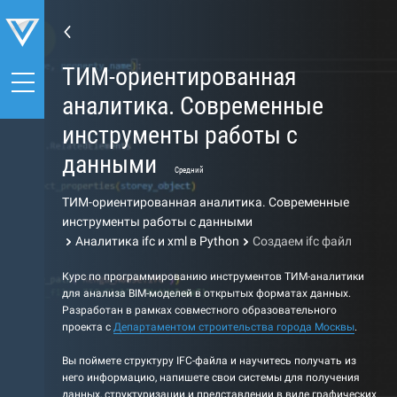
ТИМ-ориентированная
аналитика. Современные
инструменты работы с
данными
Средний
ТИМ-ориентированная аналитика. Современные
инструменты работы с данными
Аналитика ifc и xml в Python
Создаем ifc файл
Курс по программированию инструментов ТИМ-аналитики
для анализа BIM-моделей в открытых форматах данных.
Разработан в рамках совместного образовательного
проекта с
Департаментом строительства города Москвы
.
Вы поймете структуру IFC-файла и научитесь получать из
него информацию, напишете свои системы для получения
данных, структуризации и представлении в виде графических