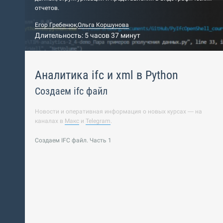
отчетов.
Егор Гребенюк
,
Ольга Коршунова
Длительность: 5 часов 37 минут
Аналитика ifc и xml в Python
Создаем ifc файл
Новости и оперативная информация о новых курсах — на
каналах в
Макс
и
Telegram
.
Создаем IFC файл. Часть 1