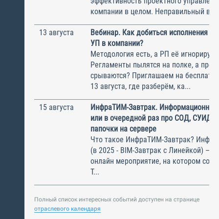
эффективность проектного управлени
компании в целом. Неправильный выбо
13 августа
Вебинар. Как добиться исполнения м
УП в компании?
Методология есть, а РП её игнорирую
Регламенты пылятся на полке, а прое
срываются? Приглашаем на бесплатн
13 августа, где разберём, ка...
15 августа
ИнфраТИМ-Завтрак. Информационный
или в очередной раз про СОД, СУИД и
папочки на сервере
Что такое ИнфраТИМ-Завтрак? Инфра
(в 2025 - BIM-Завтрак с Линейкой) – э
онлайн мероприятие, на котором соби
Т...
Полный список интересных событий доступен на странице
отраслевого календаря