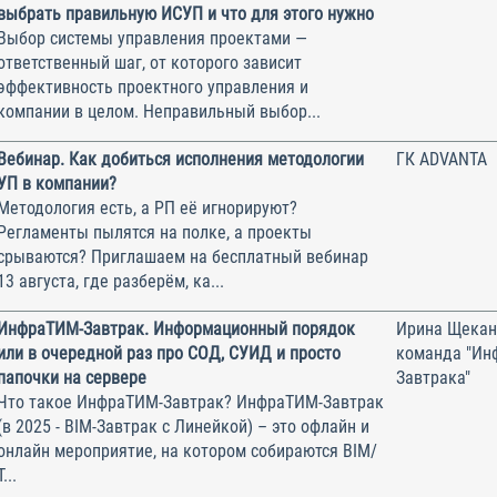
выбрать правильную ИСУП и что для этого нужно
Выбор системы управления проектами —
ответственный шаг, от которого зависит
эффективность проектного управления и
компании в целом. Неправильный выбор...
Вебинар. Как добиться исполнения методологии
ГК ADVANTA
УП в компании?
Методология есть, а РП её игнорируют?
Регламенты пылятся на полке, а проекты
срываются? Приглашаем на бесплатный вебинар
13 августа, где разберём, ка...
ИнфраТИМ-Завтрак. Информационный порядок
Ирина Щекан
или в очередной раз про СОД, СУИД и просто
команда "Ин
папочки на сервере
Завтрака"
Что такое ИнфраТИМ-Завтрак? ИнфраТИМ-Завтрак
(в 2025 - BIM-Завтрак с Линейкой) – это офлайн и
онлайн мероприятие, на котором собираются BIM/
Т...