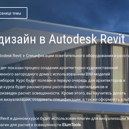
транице темы
дизайн в Autodesk Revit
odesk Revit
Спецификации осветительного оборудования и расст
удет показан процесс создания архитектурно-художественной
енного загородного дома с использованием BIM-моделей
иборов. Курс будет полезен в первую очередь для архитекторов и
де курса будет рассмотрена расстановка светильников и
оизведен расчет освещенности. Кроме этого, вы научитесь делать
е визуализации, создавать спецификации, а также оформлять аль
Revit в данном курсе будет использован плагин для визуализации
V
лагин для расчета освещенности
ElumTools
.