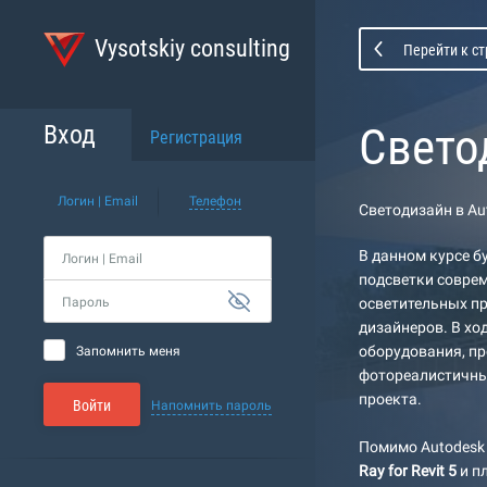
Vysotskiy consulting
Перейти к с
Свето
Вход
Регистрация
Логин | Email
Телефон
Светодизайн в Aut
В данном курсе б
Логин | Email
подсветки соврем
Пароль
осветительных пр
дизайнеров. В хо
оборудования, пр
Запомнить меня
фотореалистичны
проекта.
Войти
Напомнить пароль
Помимо Autodesk 
Ray for Revit 5
и п