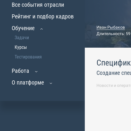
Все события отрасли
Рейтинг и подбор кадров
Обучение
Иван Рыбаков
Длительность: 59
Задачи
Курсы
Тестирования
Специфика
Работа
Создание спе
О платформе
Новости и операт