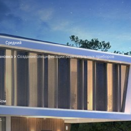
Средний
ановка
Создание спецификации осветительных приборов
бом
-