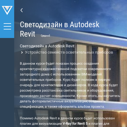
Светодизайн в Autodesk
Revit
Средний
Светодизайн в Autodesk Revit
Устройство семейств осветительных приборов
В данном курсе будет показан процесс создания
архитектурно-художественной подсветки современного
загородного дома с использованием BIM-моделей
осветительных приборов. Курс будет полезен в первую
очередь для архитекторов и дизайнеров. В ходе курса будет
рассмотрена расстановка светильников и оборудования,
произведен расчет освещенности. Кроме этого, вы научитесь
делать фотореалистичные визуализации, создавать
спецификации, а также оформлять альбом проекта.
Помимо Autodesk Revit в данном курсе будет использован
плагин для визуализации
V-Ray for Revit 5
и плагин для