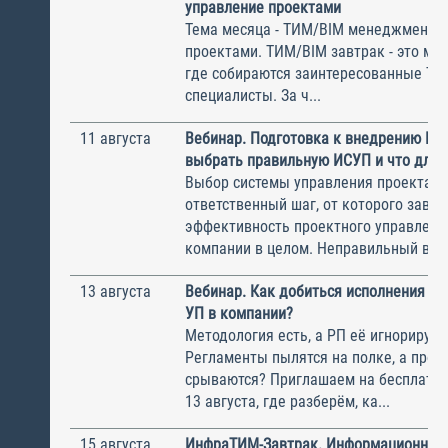
управление проектами
Тема месяца - ТИМ/BIM менеджмент и
проектами. ТИМ/BIM завтрак - это ме
где собираются заинтересованные Т
специалисты. За ч...
11 августа
Вебинар. Подготовка к внедрению ИС
выбрать правильную ИСУП и что для 
Выбор системы управления проектам
ответственный шаг, от которого завис
эффективность проектного управлени
компании в целом. Неправильный выбо
13 августа
Вебинар. Как добиться исполнения м
УП в компании?
Методология есть, а РП её игнорирую
Регламенты пылятся на полке, а прое
срываются? Приглашаем на бесплатн
13 августа, где разберём, ка...
15 августа
ИнфраТИМ-Завтрак. Информационный