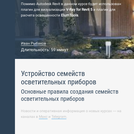
Помимо Autodesk Revit в данном курсе будет использован
плагин для визуализации
V-Ray for Revit 5
и плагин для
расчета освещенности
ElumTools
.
Иван Рыбаков
Длительность: 59 минут
Устройство семейств
осветительных приборов
Основные правила создания семейств
осветительных приборов
Новости и оперативная информация о новых курсах — на
каналах в
Макс
и
Telegram
.