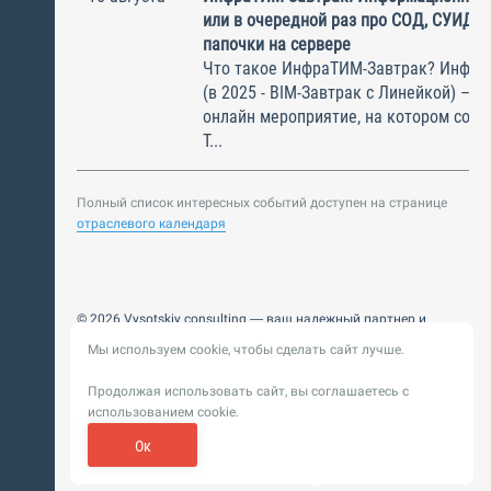
или в очередной раз про СОД, СУИД и
папочки на сервере
Что такое ИнфраТИМ-Завтрак? Инфра
(в 2025 - BIM-Завтрак с Линейкой) – э
онлайн мероприятие, на котором соби
Т...
Полный список интересных событий доступен на странице
отраслевого календаря
© 2026 Vysotskiy consulting — ваш надежный партнер и
интегратор
Мы используем cookie, чтобы сделать сайт лучше.
Цифровизация, BIM, ИИ. Внедряем и оптимизируем
технологии, ускоряем рост и системность бизнеса
Продолжая использовать сайт, вы соглашаетесь с
Пользовательское
Политика обработки персональных
использованием cookie.
соглашение
данных
Обновление от 14 ноября 2025. История
Ок
Сибирикс
Разработка сайта —
«
»