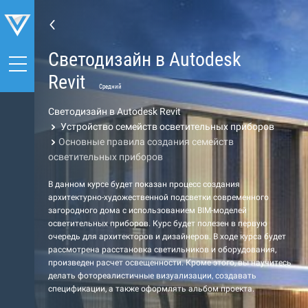
Светодизайн в Autodesk
Revit
Средний
Светодизайн в Autodesk Revit
Устройство семейств осветительных приборов
Основные правила создания семейств
осветительных приборов
В данном курсе будет показан процесс создания
архитектурно-художественной подсветки современного
загородного дома с использованием BIM-моделей
осветительных приборов. Курс будет полезен в первую
очередь для архитекторов и дизайнеров. В ходе курса будет
рассмотрена расстановка светильников и оборудования,
произведен расчет освещенности. Кроме этого, вы научитесь
делать фотореалистичные визуализации, создавать
спецификации, а также оформлять альбом проекта.