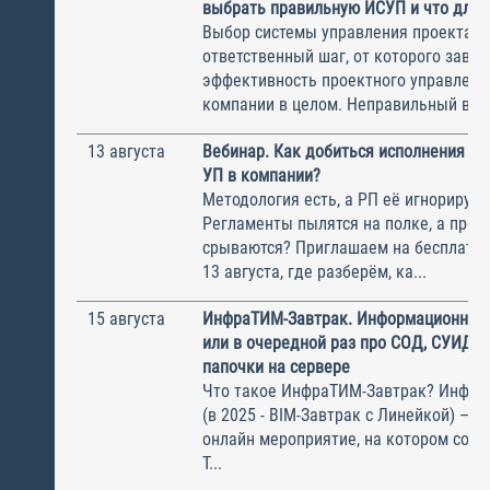
выбрать правильную ИСУП и что для 
Выбор системы управления проектам
ответственный шаг, от которого завис
эффективность проектного управлени
компании в целом. Неправильный выбо
13 августа
Вебинар. Как добиться исполнения м
УП в компании?
Методология есть, а РП её игнорирую
Регламенты пылятся на полке, а прое
срываются? Приглашаем на бесплатн
13 августа, где разберём, ка...
15 августа
ИнфраТИМ-Завтрак. Информационный
или в очередной раз про СОД, СУИД и
папочки на сервере
Что такое ИнфраТИМ-Завтрак? Инфра
(в 2025 - BIM-Завтрак с Линейкой) – э
онлайн мероприятие, на котором соби
Т...