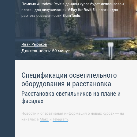
Помимо Autodesk Revit в данном курсе будет использован
плагин для визуализации
V-Ray for Revit 5
и плагин для
расчета освещенности
ElumTools
.
Иван Рыбаков
Длительность: 59 минут
Спецификации осветительного
оборудования и расстановка
Расстановка светильников на плане и
фасадах
Новости и оперативная информация о новых курсах — на
каналах в
Макс
и
Telegram
.