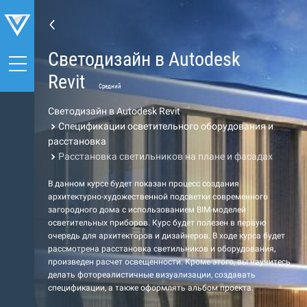
Светодизайн в Autodesk
Revit
Средний
Светодизайн в Autodesk Revit
Спецификации осветительного оборудования и
расстановка
Расстановка светильников на плане и фасадах
В данном курсе будет показан процесс создания
архитектурно-художественной подсветки современного
загородного дома с использованием BIM-моделей
осветительных приборов. Курс будет полезен в первую
очередь для архитекторов и дизайнеров. В ходе курса будет
рассмотрена расстановка светильников и оборудования,
произведен расчет освещенности. Кроме этого, вы научитесь
делать фотореалистичные визуализации, создавать
спецификации, а также оформлять альбом проекта.