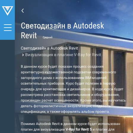
Светодизайн в Autodesk
Revit
Средний
Светодизайн в Autodesk Revit
Визуализация в плагине V-Ray for Revit
В данном курсе будет показан процесс создания
архитектурно-художественной подсветки современного
загородного дома с использованием BIM-моделей
осветительных приборов. Курс будет полезен в первую
очередь для архитекторов и дизайнеров. В ходе курса будет
рассмотрена расстановка светильников и оборудования,
произведен расчет освещенности. Кроме этого, вы научитесь
делать фотореалистичные визуализации, создавать
спецификации, а также оформлять альбом проекта.
Помимо Autodesk Revit в данном курсе будет использован
плагин для визуализации
V-Ray for Revit 5
и плагин для