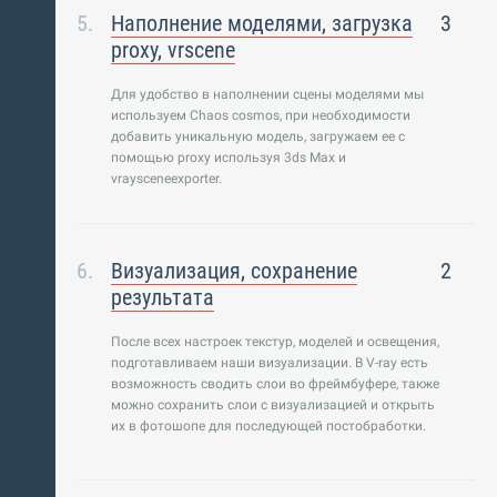
Наполнение моделями, загрузка
3
proxy, vrscene
Для удобство в наполнении сцены моделями мы
используем Chaos cosmos, при необходимости
добавить уникальную модель, загружаем ее с
помощью proxy используя 3ds Max и
vraysceneexporter.
Визуализация, сохранение
2
результата
После всех настроек текстур, моделей и освещения,
подготавливаем наши визуализации. В V-ray есть
возможность сводить слои во фреймбуфере, также
можно сохранить слои с визуализацией и открыть
их в фотошопе для последующей постобработки.