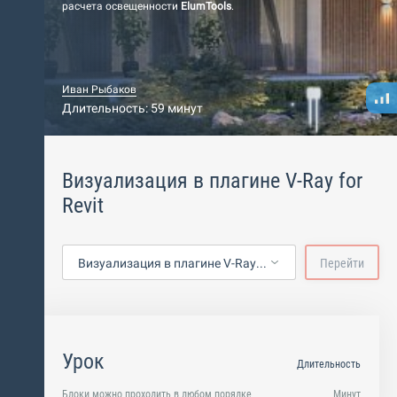
расчета освещенности
ElumTools
.
Иван Рыбаков
Длительность: 59 минут
Визуализация в плагине V-Ray for
Revit
Визуализация в плагине V-Ray for Revit
Перейти
Урок
Длительность
Блоки можно проходить в любом порядке
Минут