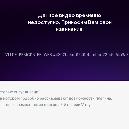
стовых визуализаций.
 в котором подробно рассказывают возможности плагина.
о новых возможностях плагина 5-й версии V-ray.