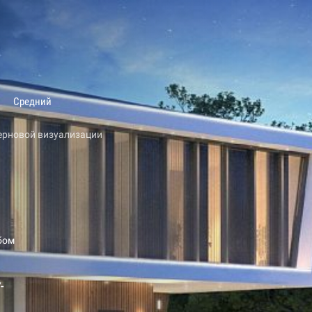
Средний
ерновой визуализации
бом
-