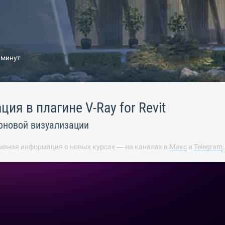
 минут
ия в плагине V-Ray for Revit
рновой визуализации
ивная информация о новых курсах — на каналах в
Макс
и
Telegram