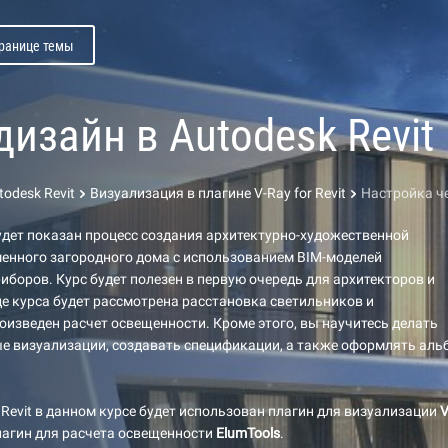
транице темы
дизайн в Autodesk Revit
odesk Revit
Визуализация в плагине V-Ray for Revit
Настройка ч
удет показан процесс создания архитектурно-художественной
енного загородного дома с использованием BIM-моделей
иборов. Курс будет полезен в первую очередь для архитекторов и
де курса будет рассмотрена расстановка светильников и
оизведен расчет освещенности. Кроме этого, вы научитесь делать
е визуализации, создавать спецификации, а также оформлять аль
Revit в данном курсе будет использован плагин для визуализации
V
лагин для расчета освещенности
ElumTools
.