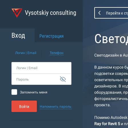
Vysotskiy consulting
Перейти к с
Свето
Вход
Регистрация
Логин | Email
Телефон
Светодизайн в Aut
В данном курсе б
Логин | Email
подсветки соврем
Пароль
осветительных пр
дизайнеров. В хо
оборудования, пр
Запомнить меня
фотореалистичны
проекта.
Войти
Напомнить пароль
Помимо Autodesk 
Ray for Revit 5
и п