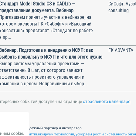
Стандарт Model Studio CS и CADLib —
СиСофт, Vysot
представление документа. Вебинар
consulting
Приглашаем принять участие в вебинаре, на
котором эксперты ГК «СиСофт» и «Высоцкий
консалтинг» представят «Стандарт по работе
в пр...
Вебинар. Подготовка к внедрению ИСУП: как
ГК ADVANTA
выбрать правильную ИСУП и что для этого нужно
Выбор системы управления проектами —
ответственный шаг, от которого зависит
эффективность проектного управления и
компании в целом. Неправильный выбор...
нтересных событий доступен на странице
отраслевого календаря
nsulting — ваш надежный партнер и интегратор
нием cookie.
 ИИ. Внедряем и оптимизируем технологии, ускоряем рост и системность биз