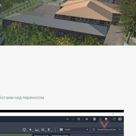
о
.
ботаем над переносом