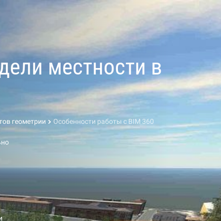
дели местности в
тов геометрии
Особенности работы с BIM 360
ьно
и