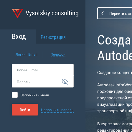
Vysotskiy consulting
Перейти к с
Созда
Вход
Регистрация
Autode
Логин | Email
Телефон
Логин | Email
Создание концепт
Пароль
Autodesk InfraWo
подходит для оц
Запомнить меня
предпроектной ст
визуализации пр
Войти
Напомнить пароль
транспортной ин
В курсе рассмотр
редактирования с