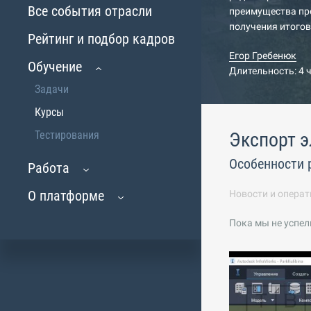
Все события отрасли
преимущества пр
получения итогов
Рейтинг и подбор кадров
Егор Гребенюк
Обучение
Длительность: 4 
Задачи
Курсы
Тестирования
Экспорт э
Особенности 
Работа
О платформе
Новости и операт
Пока мы не успел