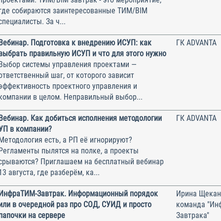
где собираются заинтересованные ТИМ/BIM
специалисты. За ч...
Вебинар. Подготовка к внедрению ИСУП: как
ГК ADVANTA
выбрать правильную ИСУП и что для этого нужно
Выбор системы управления проектами —
ответственный шаг, от которого зависит
эффективность проектного управления и
компании в целом. Неправильный выбор...
Вебинар. Как добиться исполнения методологии
ГК ADVANTA
УП в компании?
Методология есть, а РП её игнорируют?
Регламенты пылятся на полке, а проекты
срываются? Приглашаем на бесплатный вебинар
13 августа, где разберём, ка...
ИнфраТИМ-Завтрак. Информационный порядок
Ирина Щекан
или в очередной раз про СОД, СУИД и просто
команда "Ин
папочки на сервере
Завтрака"