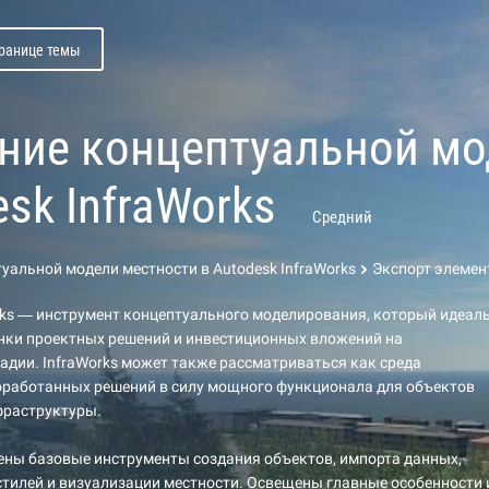
транице темы
ние концептуальной мо
sk InfraWorks
Средний
уальной модели местности в Autodesk InfraWorks
Экспорт элемен
rks — инструмент концептуального моделирования, который идеал
енки проектных решений и инвестиционных вложений на
адии. InfraWorks может также рассматриваться как среда
оработанных решений в силу мощного функционала для объектов
фраструктуры.
ены базовые инструменты создания объектов, импорта данных,
тилей и визуализации местности. Освещены главные особенности 