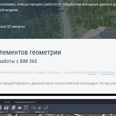
ограммы, описан процесс работы от обработки исходных данных д
ой модели.
часа 52 минуты
лементов геометрии
работы с BIM 360
ивная информация о новых курсах — на каналах в
Макс
и
Telegram
и продублировать данный урок на российской площадке. Но мы ра