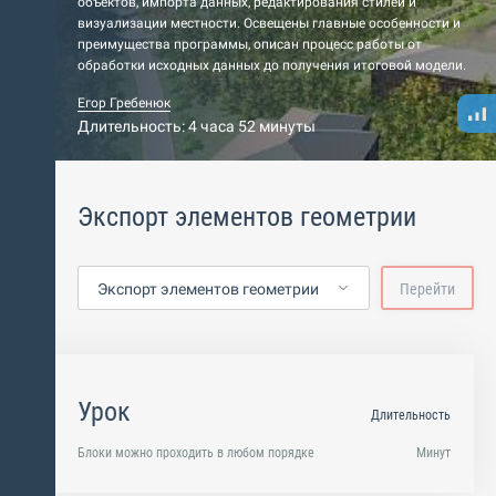
объектов, импорта данных, редактирования стилей и
визуализации местности. Освещены главные особенности и
преимущества программы, описан процесс работы от
обработки исходных данных до получения итоговой модели.
Егор Гребенюк
Длительность: 4 часа 52 минуты
Экспорт элементов геометрии
Экспорт элементов геометрии
Перейти
Урок
Длительность
Блоки можно проходить в любом порядке
Минут