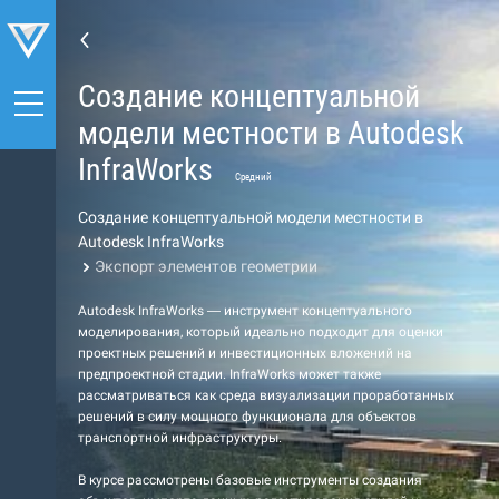
Создание концептуальной
модели местности в Autodesk
InfraWorks
Средний
Создание концептуальной модели местности в
Autodesk InfraWorks
Экспорт элементов геометрии
Autodesk InfraWorks — инструмент концептуального
моделирования, который идеально подходит для оценки
проектных решений и инвестиционных вложений на
предпроектной стадии. InfraWorks может также
рассматриваться как среда визуализации проработанных
решений в силу мощного функционала для объектов
транспортной инфраструктуры.
В курсе рассмотрены базовые инструменты создания