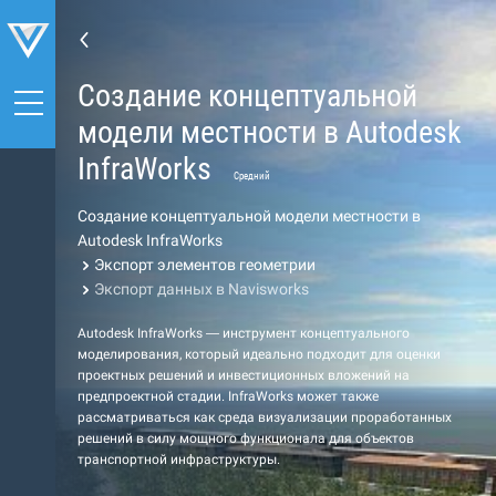
Создание концептуальной
модели местности в Autodesk
InfraWorks
Средний
Создание концептуальной модели местности в
Autodesk InfraWorks
Экспорт элементов геометрии
Экспорт данных в Navisworks
Autodesk InfraWorks — инструмент концептуального
моделирования, который идеально подходит для оценки
проектных решений и инвестиционных вложений на
предпроектной стадии. InfraWorks может также
рассматриваться как среда визуализации проработанных
решений в силу мощного функционала для объектов
транспортной инфраструктуры.