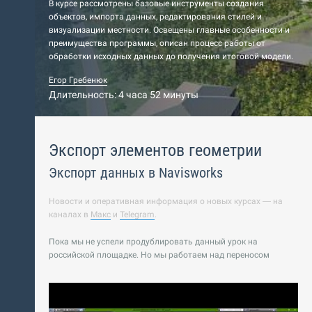
В курсе рассмотрены базовые инструменты создания
объектов, импорта данных, редактирования стилей и
визуализации местности. Освещены главные особенности и
преимущества программы, описан процесс работы от
обработки исходных данных до получения итоговой модели.
Егор Гребенюк
Длительность: 4 часа 52 минуты
Экспорт элементов геометрии
Экспорт данных в Navisworks
Новости и оперативная информация о новых курсах — на
каналах в
Макс
и
Telegram
.
Пока мы не успели продублировать данный урок на
российской площадке. Но мы работаем над переносом